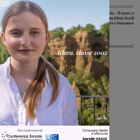
Articolo precedente
Articolo successivo
“Serve un cambio di passo”: il Pd
“Oltre il sipario – Il teatro ci
chiede all’amministrazione maggiore
interroga”: Suor Maria Elena Ascoli
condivisione con i cittadini
parla di teatro e letteratura
Ultime Notizie