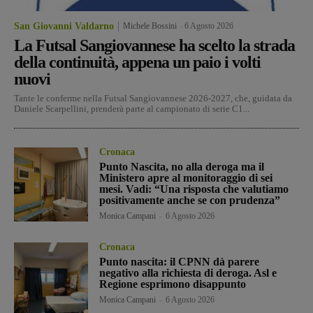
San Giovanni Valdarno
Michele Bossini
-
6 Agosto 2026
La Futsal Sangiovannese ha scelto la strada
della continuità, appena un paio i volti
nuovi
Tante le conferme nella Futsal Sangiovannese 2026-2027, che, guidata da
Daniele Scarpellini, prenderà parte al campionato di serie C1...
Cronaca
Punto Nascita, no alla deroga ma il
Ministero apre al monitoraggio di sei
mesi. Vadi: “Una risposta che valutiamo
positivamente anche se con prudenza”
Monica Campani
-
6 Agosto 2026
Cronaca
Punto nascita: il CPNN dà parere
negativo alla richiesta di deroga. Asl e
Regione esprimono disappunto
Monica Campani
-
6 Agosto 2026