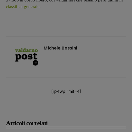
37.800 al corpo libero, coi valdarnesi che restano però ultimi in
classifica generale
.
Michele Bossini
[rp4wp limit=4]
Articoli correlati