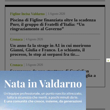
Figline Incisa Valdarno
1 Agosto 2026
Piscina di Figline finanziata oltre la scadenza
Pnrr, il gruppo di Fratelli d’Italia: “Un
ringraziamento al Governo”
Cronaca
4 Agosto 2026
Un anno fa la strage in A1 in cui morirono
Gianni, Giulia e Franco. Lo schianto, il
processo, lo stop ai sorpassi fra tir....
×
Cronaca
3 Agosto 2026
Scomparso da una struttura di Castiglion
Fiorentino l’uomo che aveva ucciso la figlia a
Levane nel 2020