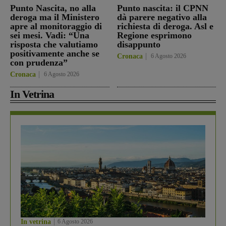
Punto Nascita, no alla
Punto nascita: il CPNN
deroga ma il Ministero
dà parere negativo alla
apre al monitoraggio di
richiesta di deroga. Asl e
sei mesi. Vadi: “Una
Regione esprimono
risposta che valutiamo
disappunto
positivamente anche se
Cronaca
6 Agosto 2026
con prudenza”
Cronaca
6 Agosto 2026
In Vetrina
In vetrina
6 Agosto 2026