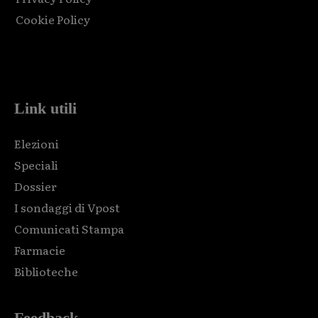
Cookie Policy
Html code here! Replace this with any non empty raw html
code and that's it.
Link utili
Elezioni
Speciali
Dossier
I sondaggi di Vpost
Comunicati Stampa
Farmacie
Biblioteche
Feedback