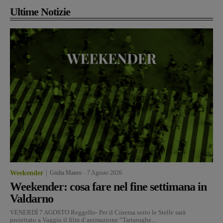
Ultime Notizie
Weekender
Giulia Mauro
-
7 Agosto 2026
Weekender: cosa fare nel fine settimana in
Valdarno
VENERDÌ 7 AGOSTO Reggello- Per il Cinema sotto le Stelle sarà
proiettato a Vaggio il film d’animazione “Tartarughe...