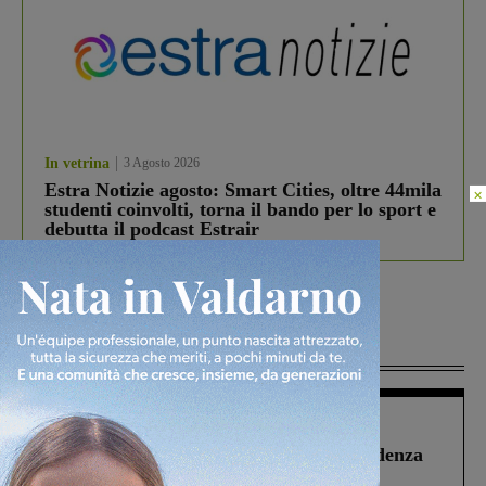
In vetrina
3 Agosto 2026
Estra Notizie agosto: Smart Cities, oltre 44mila
×
studenti coinvolti, torna il bando per lo sport e
debutta il podcast Estrair
Più lette
Figline Incisa Valdarno
1 Agosto 2026
Piscina di Figline finanziata oltre la scadenza
Pnrr, il gruppo di Fratelli d’Italia: “Un