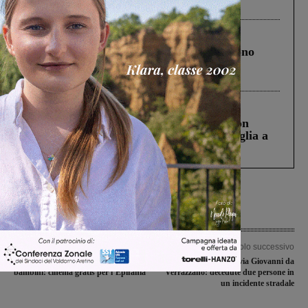
ringraziamento al Governo”
Cronaca
4 Agosto 2026
Un anno fa la strage in A1 in cui morirono
Gianni, Giulia e Franco. Lo schianto, il
processo, lo stop ai sorpassi fra tir....
Cronaca
3 Agosto 2026
Scomparso da una struttura di Castiglion
Fiorentino l’uomo che aveva ucciso la figlia a
Levane nel 2020
Articolo precedente
Articolo successivo
Torna il regalo del comune ai
Dramma in via Giovanni da
bambini: cinema gratis per l’Epifania
Verrazzano: decedute due persone in
un incidente stradale