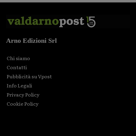
Arno Edizioni Srl
Chi siamo
Contatti
Pubblicità su Vpost
Info Legali
Privacy Policy
Cookie Policy
Html code here! Replace this with any non empty raw html
code and that's it.