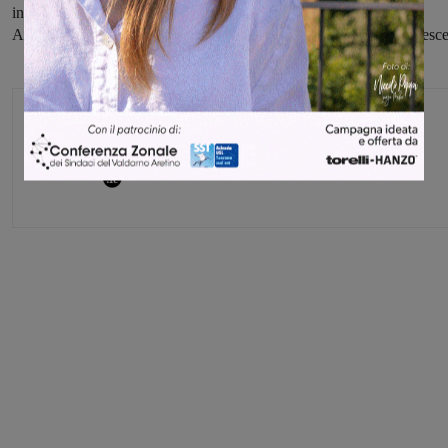
iniziative che si stanno moltiplicando in Italia. Running Color di
Ambra è stata un’altra piccola testimonianza di una cultura che cresce
Monica Campani
Direttore
Share