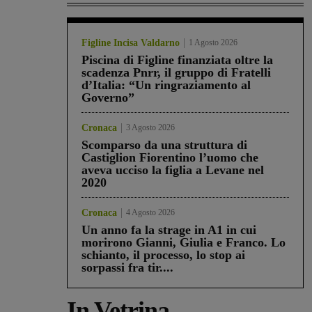
Figline Incisa Valdarno
1 Agosto 2026
Piscina di Figline finanziata oltre la
scadenza Pnrr, il gruppo di Fratelli
d’Italia: “Un ringraziamento al
Governo”
Cronaca
3 Agosto 2026
Scomparso da una struttura di
Castiglion Fiorentino l’uomo che
aveva ucciso la figlia a Levane nel
2020
Cronaca
4 Agosto 2026
Un anno fa la strage in A1 in cui
morirono Gianni, Giulia e Franco. Lo
schianto, il processo, lo stop ai
sorpassi fra tir....
In Vetrina