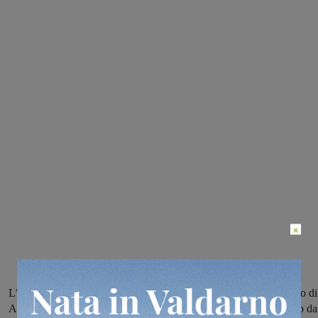
×
L’iniziativa si è tenuta domenica scorsa organizzata dalla Pro Loco di
Ambra. I ragazzi sono ospiti a San Giovanni in un alloggio gestito da