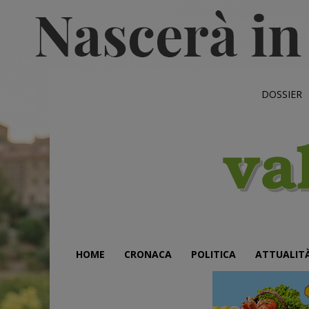
DOSSIER
HOME
CRONACA
POLITICA
ATTUALIT