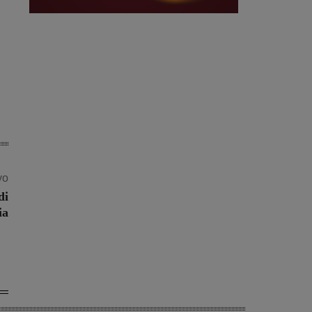
vo
di
ia