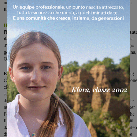
un raggruppamento che vede la presenza di Pronto Donna, Oxfam
Italia, Comars, Consorzio Isola che non c’è
Hanno partecipato alla prima edizione di Running color,
l'iniziativa che si è tenuta ad Ambra domenica scorsa organizzat
dalla Pro Loco.
Si tratta dei profughi, provenienti da Ghana, Costa
d'Avorio e Senegal, ospitati a San Giovanni Valdarno in un alloggio
gestito da un raggruppamento che vede la presenza di Pronto Donna,
Oxfam Italia, Comars, Consorzio Isola che non c’è.
Ed è stato proprio il consorzio a sostenere l’iniziativa:
“Running
Color è in perfetta sintonia con la logica di accoglienza e integrazion
che guida la nostra azione nell’attività quotidiana e in questa,
straordinaria, di accoglienza dei profughi. Permangono ostilità,
diffidenze e razzismi ma in queste settimane sembrano aprirsi strade
nuove. Non solo per le azioni dei governi europei ma soprattutto per
l’emergere di un’anima che noi riteniamo largamente diffusa ma che
finora era rimasta sottotraccia. Gli esempi stanno diventando infiniti:
dall’appello del Papa alle iniziative delle famiglie islandesi, dal corteo
di auto dall’Austria verso l’Ungheria per raccogliere i profughi alle