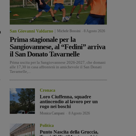
San Giovanni Valdarno
Michele Bossini
-
8 Agosto 2026
a
Prima stagionale per la
Sangiovannese, al “Fedini” arriva
il San Donato Tavarnelle
Prima uscita per la Sangiovannese 2026-2027, che domani
alle 17,30 in casa affronterà in amichevole il San Donati
Tavarnelle,...
e
Cronaca
Loro Ciuffenna, squadre
antincendio al lavoro per un
rogo nei boschi
Monica Campani
-
8 Agosto 2026
Politica
Punto Nascita della Gruccia,