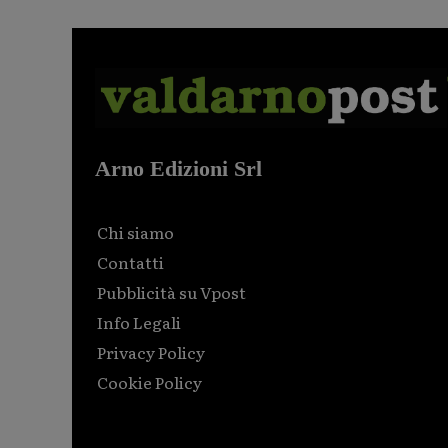
Arno Edizioni Srl
Chi siamo
Contatti
Pubblicità su Vpost
Info Legali
Privacy Policy
Cookie Policy
Html code here! Replace this with any non empty raw
html code and that's it.