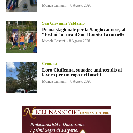
Monica Campani
-
8 Agosto 2026
San Giovanni Valdarno
Prima stagionale per la Sangiovannese, al
“Fedini” arriva il San Donato Tavarnelle
Michele Bossini
-
8 Agosto 2026
Cronaca
Loro Ciuffenna, squadre antincendio al
lavoro per un rogo nei boschi
Monica Campani
-
8 Agosto 2026