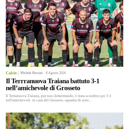
Calcio
Michele Bossini
-
8 Agosto 2026
Il Terrranuova Traiana battuto 3-1
nell’amichevole di Grosseto
Il Terranuova Traiana, pur non demeritando, è stata sconfitto per 3-1
nell'amichevole in casa del Grosseto, squadra di serie...