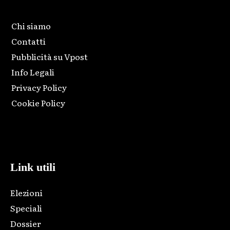
Chi siamo
Contatti
Pubblicità su Vpost
Info Legali
Privacy Policy
Cookie Policy
Html code here! Replace this with any non empty raw html
code and that's it.
Link utili
Elezioni
Speciali
Dossier