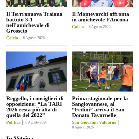
Il Terrranuova Traiana
Il Montevarchi affronta
battuto 3-1
in amichevole l’Ancona
nell’amichevole di
Calcio
8 Agosto 2026
Grosseto
Calcio
8 Agosto 2026
Reggello, i consiglieri di
Prima stagionale per la
opposizione: “La TARI
Sangiovannese, al
2026 resta più alta di
“Fedini” arriva il San
quella del 2022”
Donato Tavarnelle
Politica
8 Agosto 2026
San Giovanni Valdarno
8 Agosto 2026
In Vetrina