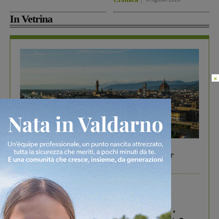
In Vetrina
×
In vetrina
6 Agosto 2026
Gita di famiglia a Firenze: 5 idee per far
divertire i tuoi figli