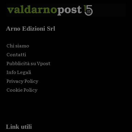
Arno Edizioni Srl
Chi siamo
Contatti
Pubblicità su Vpost
Info Legali
Privacy Policy
Cookie Policy
Html code here! Replace this with any non empty raw html
code and that's it.
Link utili