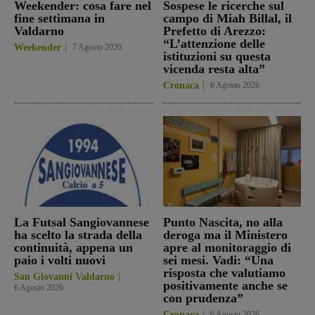
Weekender: cosa fare nel
Sospese le ricerche sul
fine settimana in
campo di Miah Billal, il
Valdarno
Prefetto di Arezzo:
“L’attenzione delle
Weekender
7 Agosto 2026
istituzioni su questa
vicenda resta alta”
Cronaca
6 Agosto 2026
La Futsal Sangiovannese
Punto Nascita, no alla
ha scelto la strada della
deroga ma il Ministero
continuità, appena un
apre al monitoraggio di
paio i volti nuovi
sei mesi. Vadi: “Una
risposta che valutiamo
San Giovanni Valdarno
positivamente anche se
6 Agosto 2026
con prudenza”
Cronaca
6 Agosto 2026