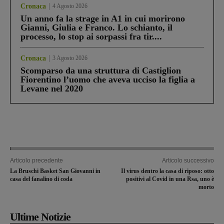
Cronaca
4 Agosto 2026
Un anno fa la strage in A1 in cui morirono
Gianni, Giulia e Franco. Lo schianto, il
processo, lo stop ai sorpassi fra tir....
Cronaca
3 Agosto 2026
Scomparso da una struttura di Castiglion
Fiorentino l’uomo che aveva ucciso la figlia a
Levane nel 2020
Articolo precedente
Articolo successivo
La Bruschi Basket San Giovanni in
Il virus dentro la casa di riposo: otto
casa del fanalino di coda
positivi al Covid in una Rsa, uno è
morto
Ultime Notizie