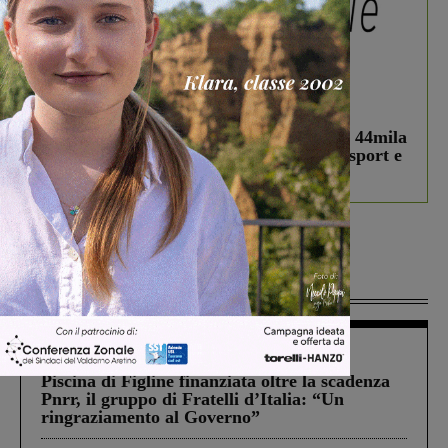
In vetrina
3 Agosto 2026
Estra Notizie agosto: Smart Cities, oltre 44mila
studenti coinvolti, torna il bando per lo sport e
debutta il podcast Estrair
Più lette
Figline Incisa Valdarno
1 Agosto 2026
Piscina di Figline finanziata oltre la scadenza
Pnrr, il gruppo di Fratelli d’Italia: “Un
ringraziamento al Governo”