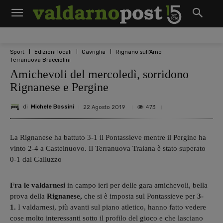
Sport
Edizioni locali
Cavriglia
Rignano sull'Arno
Terranuova Bracciolini
Amichevoli del mercoledì, sorridono
Rignanese e Pergine
di
Michele Bossini
473
22 Agosto 2019
La Rignanese ha battuto 3-1 il Pontassieve mentre il Pergine ha
vinto 2-4 a Castelnuovo. Il Terranuova Traiana è stato superato
0-1 dal Galluzzo
Fra le valdarnesi
in campo ieri per delle gara amichevoli, bella
prova della
Rignanese,
che si è imposta sul Pontassieve per
3-
1.
I valdarnesi, più avanti sul piano atletico, hanno fatto vedere
cose molto interessanti sotto il profilo del gioco e che lasciano