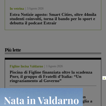
In vetrina
3 Agosto 2026
Estra Notizie agosto: Smart Cities, oltre 44mila
studenti coinvolti, torna il bando per lo sport e
debutta il podcast Estrair
Più lette
Figline Incisa Valdarno
1 Agosto 2026
Piscina di Figline finanziata oltre la scadenza
Pnrr, il gruppo di Fratelli d’Italia: “Un
×
ringraziamento al Governo”
Cronaca
3 Agosto 2026
Scomparso da una struttura di Castiglion
Fiorentino l’uomo che aveva ucciso la figlia a
Levane nel 2020