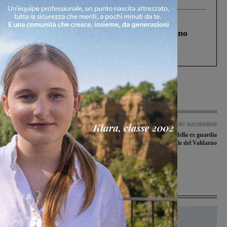
Cronaca
4 Agosto 2026
Un anno fa la strage in A1 in cui morirono
Gianni, Giulia e Franco. Lo schianto, il
processo, lo stop ai sorpassi fra tir....
Articolo precedente
Articolo successivo
Lavori alla primaria di Troghi,
Cambia la sede della ex guardia
Lorenzini: “Piano terra pronto per
medica all’Ospedale del Valdarno
l’inizio della scuola. Poi avanti con il
cantiere in sicurezza”
Ultime Notizie