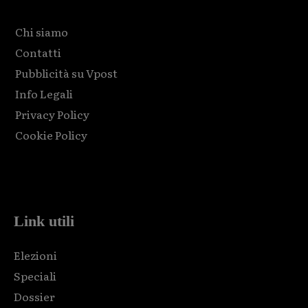
Chi siamo
Contatti
Pubblicità su Vpost
Info Legali
Privacy Policy
Cookie Policy
Html code here! Replace this with any non empty raw html
code and that's it.
Link utili
Elezioni
Speciali
Dossier