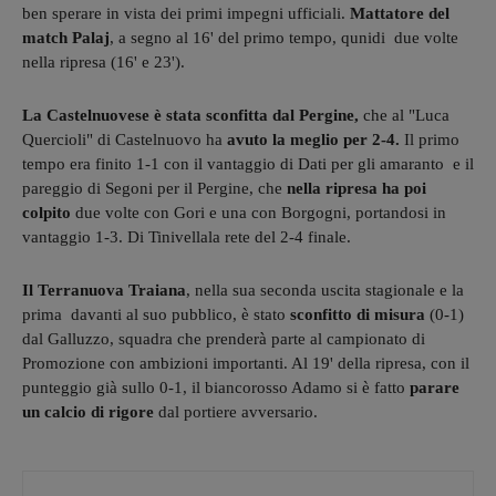
ben sperare in vista dei primi impegni ufficiali.
Mattatore del
match Palaj
, a segno al 16' del primo tempo, qunidi due volte
nella ripresa (16' e 23').
La Castelnuovese è stata sconfitta dal Pergine,
che al "Luca
Quercioli" di Castelnuovo ha
avuto la meglio per 2-4.
Il primo
tempo era finito 1-1 con il vantaggio di Dati per gli amaranto e il
pareggio di Segoni per il Pergine, che
nella ripresa ha poi
colpito
due volte con Gori e una con Borgogni, portandosi in
vantaggio 1-3. Di Tinivellala rete del 2-4 finale.
Il Terranuova Traiana
, nella sua seconda uscita stagionale e la
prima davanti al suo pubblico, è stato
sconfitto di misura
(0-1)
dal Galluzzo, squadra che prenderà parte al campionato di
Promozione con ambizioni importanti. Al 19' della ripresa, con il
punteggio già sullo 0-1, il biancorosso Adamo si è fatto
parare
un calcio di rigore
dal portiere avversario.