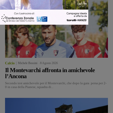
Calcio
Michele Bossini
-
8 Agosto 2026
Il Montevarchi affronta in amichevole
l’Ancona
Secondo test amichevole per il Montevarchi, che dopo la gara persa per 2-
0 in casa della Pianese, squadra di...