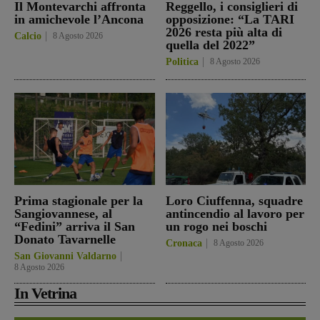
Il Montevarchi affronta
Reggello, i consiglieri di
in amichevole l’Ancona
opposizione: “La TARI
2026 resta più alta di
Calcio
8 Agosto 2026
quella del 2022”
Politica
8 Agosto 2026
Prima stagionale per la
Loro Ciuffenna, squadre
Sangiovannese, al
antincendio al lavoro per
“Fedini” arriva il San
un rogo nei boschi
Donato Tavarnelle
Cronaca
8 Agosto 2026
San Giovanni Valdarno
8 Agosto 2026
In Vetrina