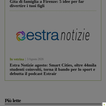
Gita di famiglia a Firenze: 5 idee per far
divertire i tuoi figli
In vetrina
3 Agosto 2026
Estra Notizie agosto: Smart Cities, oltre 44mila
studenti coinvolti, torna il bando per lo sport e
debutta il podcast Estrair
Più lette
×