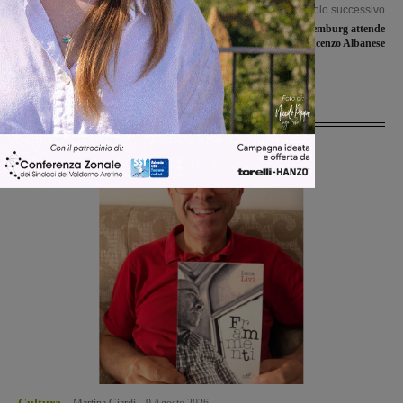
Articolo precedente
Articolo successivo
Lieto fine per lo studente delle medie,
Il Tour de Luxemburg attende
sarà iscritto alla scuola media
Vincenzo Albanese
Petrarca
Ultime Notizie
Martina Giardi
-
9 Agosto 2026