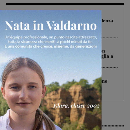
Figline Incisa Valdarno
1 Agosto 2026
Piscina di Figline finanziata oltre la scadenza
Pnrr, il gruppo di Fratelli d’Italia: “Un
ringraziamento al Governo”
Cronaca
3 Agosto 2026
Scomparso da una struttura di Castiglion
Fiorentino l’uomo che aveva ucciso la figlia a
Levane nel 2020
Cronaca
4 Agosto 2026
Un anno fa la strage in A1 in cui morirono
Gianni, Giulia e Franco. Lo schianto, il
processo, lo stop ai sorpassi fra tir....