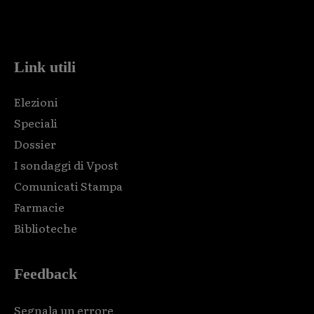
Html code here! Replace this with any non empty raw html
code and that's it.
Link utili
Elezioni
Speciali
Dossier
I sondaggi di Vpost
Comunicati Stampa
Farmacie
Biblioteche
Feedback
Segnala un errore