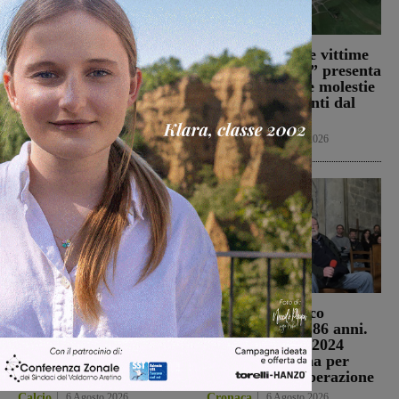
Doppio tamponamento
Il Comitato “Le vittime
nel tratto di A1 fra
di Podere Rota” presenta
Firenze sud e Incisa: sei
un esposto sulle molestie
persone ferite
olfattive derivanti dal
sito
Cronaca
6 Agosto 2026
Cronaca
6 Agosto 2026
Da Toscana, Emilia
Morto Francesco
Romgna, Umbria e Lazio
Guccini, aveva 86 anni.
le avversarie di
Il 25 aprile del 2024
Montevarchi e
venne a Gropina per
Terranuova Traiana
celebrare la Liberazione
Calcio
6 Agosto 2026
Cronaca
6 Agosto 2026