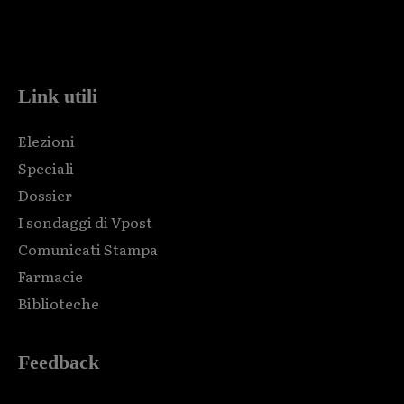
Html code here! Replace this with any non empty raw html
code and that's it.
Link utili
Elezioni
Speciali
Dossier
I sondaggi di Vpost
Comunicati Stampa
Farmacie
Biblioteche
Feedback