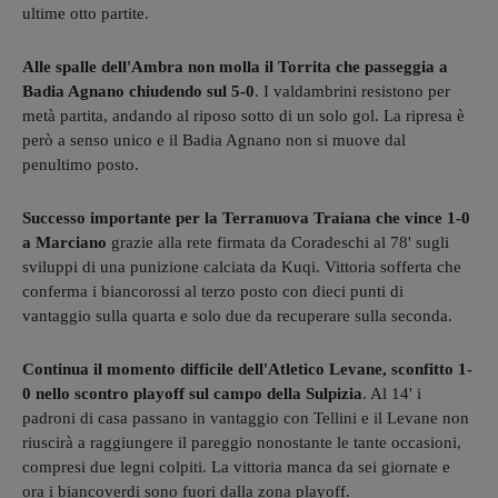
ultime otto partite.
Alle spalle dell'Ambra non molla il Torrita che passeggia a
Badia Agnano chiudendo sul 5-0
. I valdambrini resistono per
metà partita, andando al riposo sotto di un solo gol. La ripresa è
però a senso unico e il Badia Agnano non si muove dal
penultimo posto.
Successo importante per la Terranuova Traiana che vince 1-0
a Marciano
grazie alla rete firmata da Coradeschi al 78' sugli
sviluppi di una punizione calciata da Kuqi. Vittoria sofferta che
conferma i biancorossi al terzo posto con dieci punti di
vantaggio sulla quarta e solo due da recuperare sulla seconda.
Continua il momento difficile dell'Atletico Levane, sconfitto 1-
0 nello scontro playoff sul campo della Sulpizia
. Al 14' i
padroni di casa passano in vantaggio con Tellini e il Levane non
riuscirà a raggiungere il pareggio nonostante le tante occasioni,
compresi due legni colpiti. La vittoria manca da sei giornate e
ora i biancoverdi sono fuori dalla zona playoff.