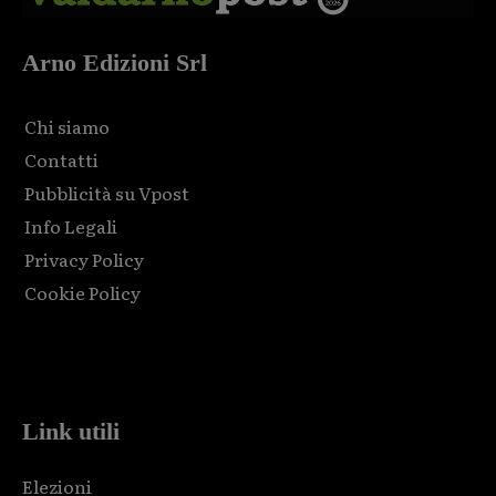
Arno Edizioni Srl
Chi siamo
Contatti
Pubblicità su Vpost
Info Legali
Privacy Policy
Cookie Policy
Html code here! Replace this with any non empty raw html
code and that's it.
Link utili
Elezioni