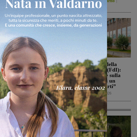
Politica
8 Agosto 2026
San Giovanni Valdarno
8 Agosto 2026
Loro Ciuffenna, squadre
Punto Nascita della
antincendio al lavoro per
Gruccia, Tucci (FdI):
un rogo nei boschi
“Montevarchi è sulla
giusta strada di un
Cronaca
8 Agosto 2026
aumento dei parti”
Politica
8 Agosto 2026
Ultime Calcio