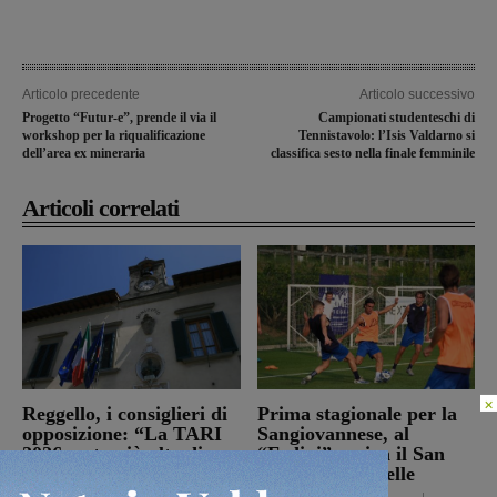
Articolo precedente
Articolo successivo
Progetto “Futur-e”, prende il via il
Campionati studenteschi di
workshop per la riqualificazione
Tennistavolo: l’Isis Valdarno si
dell’area ex mineraria
classifica sesto nella finale femminile
Articoli correlati
×
Reggello, i consiglieri di
Prima stagionale per la
opposizione: “La TARI
Sangiovannese, al
2026 resta più alta di
“Fedini” arriva il San
quella del 2022”
Donato Tavarnelle