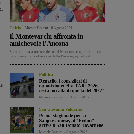
o
d.
Calcio
Michele Bossini
-
8 Agosto 2026
Il Montevarchi affronta in
amichevole l’Ancona
Secondo test amichevole per il Montevarchi, che dopo la
gara persa per 2-0 in casa della Pianese, squadra di...
Politica
Reggello, i consiglieri di
le
opposizione: “La TARI 2026
resta più alta di quella del 2022”
Monica Campani
-
8 Agosto 2026
San Giovanni Valdarno
Prima stagionale per la
Sangiovannese, al “Fedini”
arriva il San Donato Tavarnelle
i
Michele Bossini
-
8 Agosto 2026