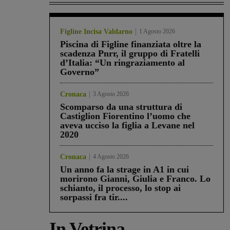
Figline Incisa Valdarno
1 Agosto 2026
Piscina di Figline finanziata oltre la
scadenza Pnrr, il gruppo di Fratelli
d’Italia: “Un ringraziamento al
Governo”
Cronaca
3 Agosto 2026
Scomparso da una struttura di
Castiglion Fiorentino l’uomo che
aveva ucciso la figlia a Levane nel
2020
Cronaca
4 Agosto 2026
Un anno fa la strage in A1 in cui
morirono Gianni, Giulia e Franco. Lo
schianto, il processo, lo stop ai
sorpassi fra tir....
In Vetrina