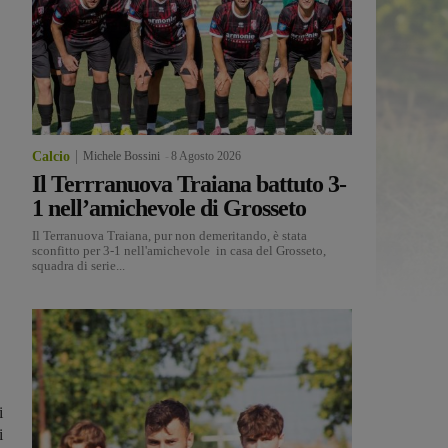
Calcio
Michele Bossini
-
8 Agosto 2026
Il Terrranuova Traiana battuto 3-
1 nell’amichevole di Grosseto
Il Terranuova Traiana, pur non demeritando, è stata
sconfitto per 3-1 nell'amichevole in casa del Grosseto,
squadra di serie...
i
i