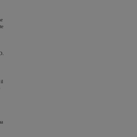
ne
te
D.
il
e
ma