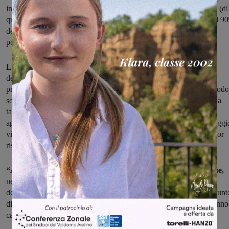
in categoria A2 e un incremento di quelli in categoria A3 e subA3 (di
qualità inferiore alla A3), che insieme rappresentano attualmente il 9
dei corpi idrici valutati e per i quali sono necessari i trattamenti di
potabilizzazione più spinti”.
La classificazione delle acque è di tre categorie,
in ordine
decrescente al diminuire della qualità: A1, A2 e A3. Ma Arpat ha
previsto una nuova categoria inferiore: “I risultati analitici del periodo
sono confrontati con i valori guida e valori imperativi riportati nella
tabella 1/A e per ogni parametro viene indicata la categoria di
appartenenza da A1 ad A3. Successivamente al punto di monitoraggi
viene assegnata la relativa classificazione tenendo conto del peggior
risultato tra i vari parametri analizzati”.
“A causa della qualità progressivamente più critica delle acque,
negli ultimi anni è stata introdotta un’ulteriore classificazione
denominata SubA3, quando uno o più parametri determinati nel punt
di monitoraggio superano i limiti previsti per la classe A3, cioè hanno
caratteristiche qualitative inferiori alla classe A3″.