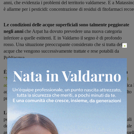
anni, che evidenzia i problemi del territorio valdarnese. E a Matassin
è allarme per i pesticidi: concentrazione di residui di fitofarmaci recor
Le condizioni delle acque superficiali sono talmente peggiorate
negli anni
che Arpat ha dovuto prevedere una nuova categoria
inferiore a quelle estitenti. E in Valdarno il segno è di profondo
rosso. Una situazione preoccupante considerato che si tratta delle
×
acque che vengono successivamente trattate e rese potabili da
Publiacqua
È un dossier allarmante quello realizzato dall’agenzia toscana
“Monitoraggio delle acque superficiali destinate alla produzione di
acqua potabile”.
Lo studio si riferisce al triennio 2012-14 e classifica 
acque analizzate in tutta la Toscana. I dati che emergono sono molto
preoccupanti e devono far riflettere.
Lo studio di Arpat parla chiaro:
“Si conferma il trend in
peggioramento degli ultimi anni della qualità delle acque superficiali
destinate alla produzione delle acque potabili, che evidenzia la totale
assenza di corpi idrici in categoria A1, una ulteriore riduzione di quell