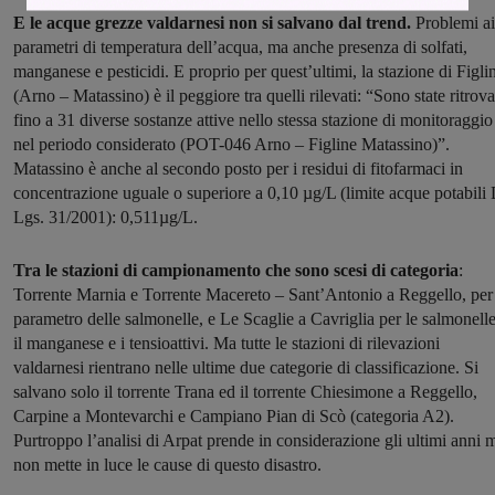
E le acque grezze valdarnesi non si salvano dal trend.
Problemi ai
parametri di temperatura dell’acqua, ma anche presenza di solfati,
manganese e pesticidi. E proprio per quest’ultimi, la stazione di Figli
(Arno – Matassino) è il peggiore tra quelli rilevati: “Sono state ritrova
fino a 31 diverse sostanze attive nello stessa stazione di monitoraggio
nel periodo considerato (POT-046 Arno – Figline Matassino)”.
Matassino è anche al secondo posto per i residui di fitofarmaci in
concentrazione uguale o superiore a 0,10 µg/L (limite acque potabili 
Lgs. 31/2001): 0,511µg/L.
Tra le stazioni di campionamento che sono scesi di categoria
:
Torrente Marnia e Torrente Macereto – Sant’Antonio a Reggello, per 
parametro delle salmonelle, e Le Scaglie a Cavriglia per le salmonell
il manganese e i tensioattivi. Ma tutte le stazioni di rilevazioni
valdarnesi rientrano nelle ultime due categorie di classificazione. Si
salvano solo il torrente Trana ed il torrente Chiesimone a Reggello,
Carpine a Montevarchi e Campiano Pian di Scò (categoria A2).
Purtroppo l’analisi di Arpat prende in considerazione gli ultimi anni 
non mette in luce le cause di questo disastro.