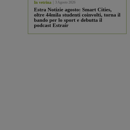
In vetrina
3 Agosto 2026
Estra Notizie agosto: Smart Cities,
oltre 44mila studenti coinvolti, torna il
bando per lo sport e debutta il
podcast Estrair