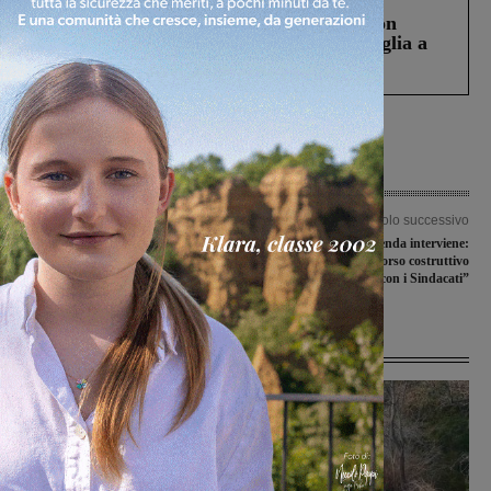
Scomparso da una struttura di Castiglion
Fiorentino l’uomo che aveva ucciso la figlia a
Levane nel 2020
Articolo precedente
Articolo successivo
Il temporale ha creato disagi: Vab e
Bekaert, l’azienda interviene:
uomini del Comune al lavoro
“Delineato un percorso costruttivo
con i Sindacati”
Ultime Notizie