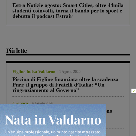
Estra Notizie agosto: Smart Cities, oltre 44mila
studenti coinvolti, torna il bando per lo sport e
debutta il podcast Estrair
Più lette
Figline Incisa Valdarno
1 Agosto 2026
Piscina di Figline finanziata oltre la scadenza
Pnrr, il gruppo di Fratelli d’Italia: “Un
ringraziamento al Governo”
×
Cronaca
4 Agosto 2026
Un anno fa la strage in A1 in cui morirono
Gianni, Giulia e Franco. Lo schianto, il
processo, lo stop ai sorpassi fra tir....
Cronaca
3 Agosto 2026