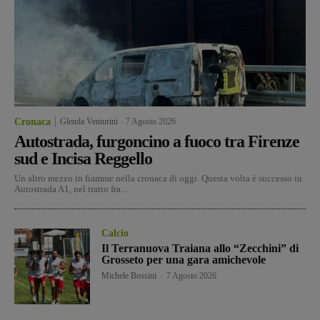
Cronaca
Glenda Venturini
-
7 Agosto 2026
Autostrada, furgoncino a fuoco tra Firenze
sud e Incisa Reggello
Un altro mezzo in fiamme nella cronaca di oggi. Questa volta è successo in
Autostrada A1, nel tratto fra...
Calcio
Il Terranuova Traiana allo “Zecchini” di
Grosseto per una gara amichevole
Michele Bossini
-
7 Agosto 2026