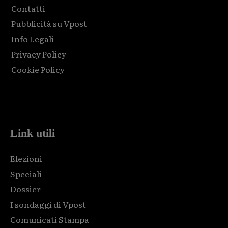
Contatti
Pubblicità su Vpost
Info Legali
Privacy Policy
Cookie Policy
Html code here! Replace this with any non empty raw html
code and that's it.
Link utili
Elezioni
Speciali
Dossier
I sondaggi di Vpost
Comunicati Stampa