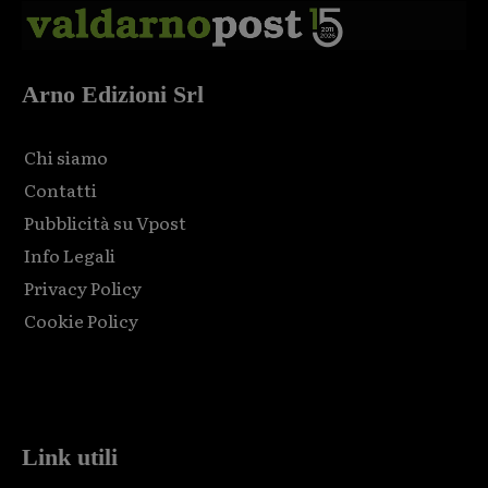
Arno Edizioni Srl
Chi siamo
Contatti
Pubblicità su Vpost
Info Legali
Privacy Policy
Cookie Policy
Html code here! Replace this with any non empty raw html
code and that's it.
Link utili