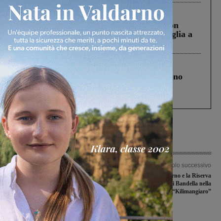
Cronaca
3 Agosto 2026
Scomparso da una struttura di Castiglion
Fiorentino l’uomo che aveva ucciso la figlia a
Levane nel 2020
Cronaca
4 Agosto 2026
Un anno fa la strage in A1 in cui morirono
Gianni, Giulia e Franco. Lo schianto, il
processo, lo stop ai sorpassi fra tir....
Articolo precedente
Articolo successivo
Scuole medie, un intero paese si
Le Balze del Valdarno e la Riserva
mobilita per evitare che chiudano: a
naturale di Bandella nella
Faella parte la petizione
trasmissione Rai “Kilimangiaro”
Ultime Notizie