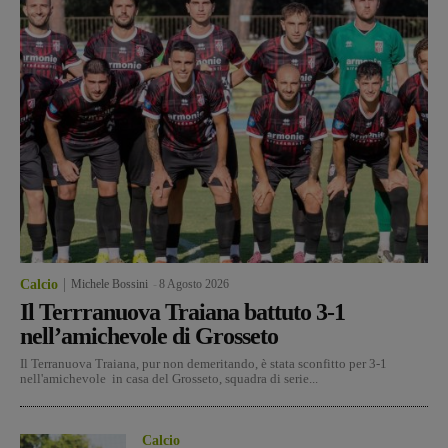
Calcio
Michele Bossini
-
8 Agosto 2026
Il Terrranuova Traiana battuto 3-1
nell’amichevole di Grosseto
Il Terranuova Traiana, pur non demeritando, è stata sconfitto per 3-1
nell'amichevole in casa del Grosseto, squadra di serie...
Calcio