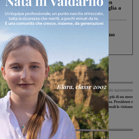
Scomparso da una struttura di Castiglion
Fiorentino l’uomo che aveva ucciso la figlia a
Levane nel 2020
Cronaca
4 Agosto 2026
Un anno fa la strage in A1 in cui morirono
Gianni, Giulia e Franco. Lo schianto, il
processo, lo stop ai sorpassi fra tir....
Articolo precedente
Articolo successivo
Tutti a Rignano ma fuori dallo stadio:
Sammezzano, poco più di un mese
i tifosi del Montevarchi disertano la
alla nuova asta. Presidente e
festa promozione della Rignanese
consiglieri regionali lo visitano
Ultime Notizie