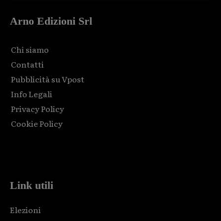
Arno Edizioni Srl
Chi siamo
Contatti
Pubblicità su Vpost
Info Legali
Privacy Policy
Cookie Policy
Html code here! Replace this with any non empty raw html
code and that's it.
Link utili
Elezioni