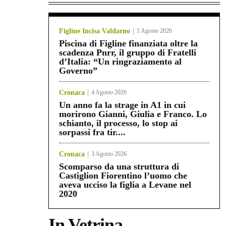
Figline Incisa Valdarno
1 Agosto 2026
Piscina di Figline finanziata oltre la
scadenza Pnrr, il gruppo di Fratelli
d’Italia: “Un ringraziamento al
Governo”
Cronaca
4 Agosto 2026
Un anno fa la strage in A1 in cui
morirono Gianni, Giulia e Franco. Lo
schianto, il processo, lo stop ai
sorpassi fra tir....
Cronaca
3 Agosto 2026
Scomparso da una struttura di
Castiglion Fiorentino l’uomo che
aveva ucciso la figlia a Levane nel
2020
In Vetrina