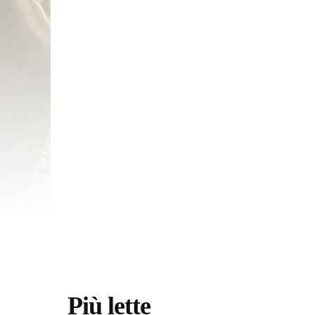
Più lette