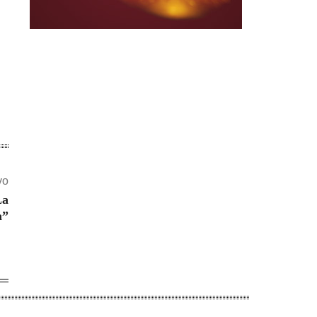
vo
La
a”