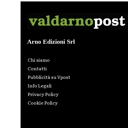
Arno Edizioni Srl
Chi siamo
Contatti
Pubblicità su Vpost
Info Legali
Privacy Policy
Cookie Policy
Html code here! Replace this with any non empty raw
html code and that's it.