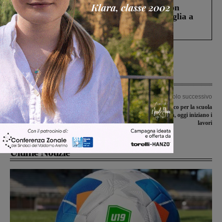
Scomparso da una struttura di Castiglion
Fiorentino l’uomo che aveva ucciso la figlia a
Levane nel 2020
Articolo precedente
Articolo successivo
Il Valdarninsieme Piandiscò parte con
Adeguamento sismico per la scuola
il piede giusto
primaria di Laterina, oggi iniziano i
lavori
Ultime Notizie