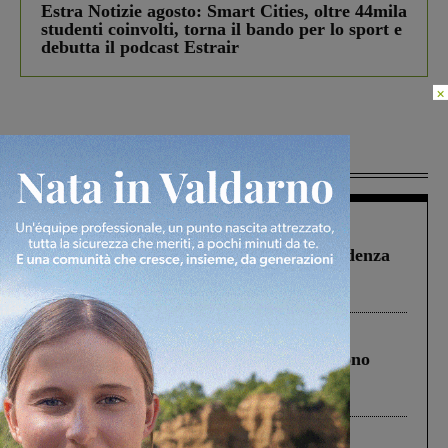
Estra Notizie agosto: Smart Cities, oltre 44mila
studenti coinvolti, torna il bando per lo sport e
debutta il podcast Estrair
×
Più lette
Figline Incisa Valdarno
1 Agosto 2026
Piscina di Figline finanziata oltre la scadenza
Pnrr, il gruppo di Fratelli d’Italia: “Un
ringraziamento al Governo”
Cronaca
4 Agosto 2026
Un anno fa la strage in A1 in cui morirono
Gianni, Giulia e Franco. Lo schianto, il
processo, lo stop ai sorpassi fra tir....
Cronaca
3 Agosto 2026