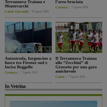
Terranuova Traiana e
l’area bruciata
Montevarchi
Cronaca
7 Agosto 2026
Calcio Giovanili
8 Agosto 2026
Autostrada, furgoncino a
Il Terranuova Traiana
fuoco tra Firenze sud e
allo “Zecchini” di
Incisa Reggello
Grosseto per una gara
amichevole
Cronaca
7 Agosto 2026
Calcio
7 Agosto 2026
In Vetrina