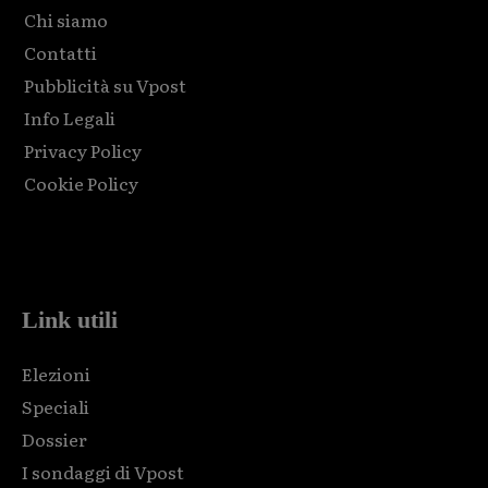
Chi siamo
Contatti
Pubblicità su Vpost
Info Legali
Privacy Policy
Cookie Policy
Html code here! Replace this with any non empty raw html
code and that's it.
Link utili
Elezioni
Speciali
Dossier
I sondaggi di Vpost