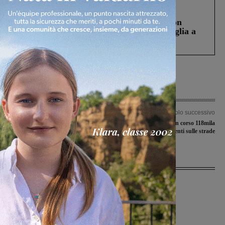
Cronaca
3 Agosto 2026
Scomparso da una struttura di Castiglion
Fiorentino l’uomo che aveva ucciso la figlia a
Levane nel 2020
Articolo precedente
Articolo successivo
Doppietta Stabbia nel “Trofeo Lo
Messa in sicurezza: in corso 118mila
Strettoio-memorial fratelli Parolai”
euro di interventi sulle strade
Ultime Notizie