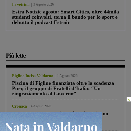
In vetrina
3 Agosto 2026
Estra Notizie agosto: Smart Cities, oltre 44mila
studenti coinvolti, torna il bando per lo sport e
debutta il podcast Estrair
Più lette
Figline Incisa Valdarno
1 Agosto 2026
Piscina di Figline finanziata oltre la scadenza
Pnrr, il gruppo di Fratelli d’Italia: “Un
ringraziamento al Governo”
×
Cronaca
4 Agosto 2026
Un anno fa la strage in A1 in cui morirono
Gianni, Giulia e Franco. Lo schianto, il
processo, lo stop ai sorpassi fra tir....