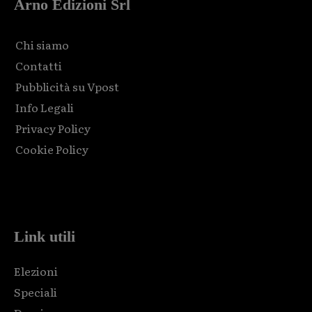
Arno Edizioni Srl
Chi siamo
Contatti
Pubblicità su Vpost
Info Legali
Privacy Policy
Cookie Policy
Html code here! Replace this with any non empty raw html
code and that's it.
Link utili
Elezioni
Speciali