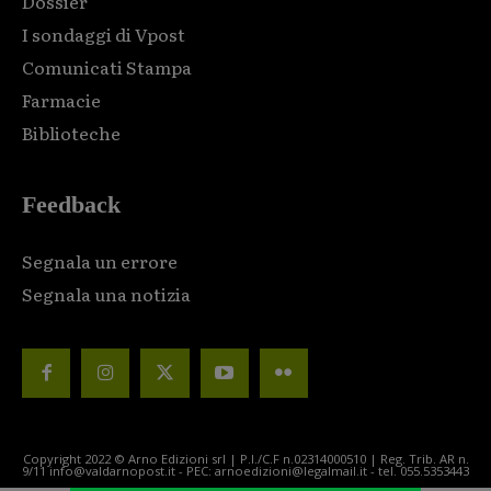
Dossier
I sondaggi di Vpost
Comunicati Stampa
Farmacie
Biblioteche
Feedback
Segnala un errore
Segnala una notizia
Copyright 2022 © Arno Edizioni srl | P.I./C.F n.02314000510 | Reg. Trib. AR n.
9/11 info@valdarnopost.it - PEC: arnoedizioni@legalmail.it - tel. 055.5353443