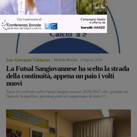
San Giovanni Valdarno
Michele Bossini
-
6 Agosto 2026
La Futsal Sangiovannese ha scelto la strada
della continuità, appena un paio i volti
nuovi
Tante le conferme nella Futsal Sangiovannese 2026-2027, che, guidata da
Daniele Scarpellini, prenderà parte al campionato di serie C1...