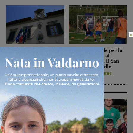
×
Reggello, i consiglieri di
Prima stagionale per la
opposizione: “La TARI
Sangiovannese, al
2026 resta più alta di
“Fedini” arriva il San
quella del 2022”
Donato Tavarnelle
Politica
8 Agosto 2026
San Giovanni Valdarno
8 Agosto 2026
Ultime Calcio