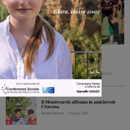
Calcio
Michele Bossini
-
8 Agosto 2026
Il Terrranuova Traiana battuto 3-1
nell’amichevole di Grosseto
Il Terranuova Traiana, pur non demeritando, è stata sconfitto per 3-1
nell'amichevole in casa del Grosseto, squadra di serie...
Calcio
Il Montevarchi affronta in amichevole
l’Ancona
Michele Bossini
-
8 Agosto 2026