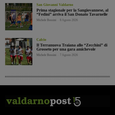
San Giovanni Valdarno
Prima stagionale per la Sangiovannese, al
“Fedini” arriva il San Donato Tavarnelle
Michele Bossini
-
8 Agosto 2026
Calcio
Il Terranuova Traiana allo “Zecchini” di
Grosseto per una gara amichevole
Michele Bossini
-
7 Agosto 2026