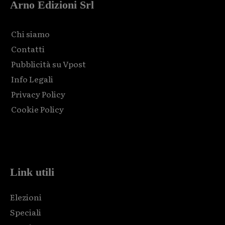
Arno Edizioni Srl
Chi siamo
Contatti
Pubblicità su Vpost
Info Legali
Privacy Policy
Cookie Policy
Html code here! Replace this with any non empty raw html
code and that's it.
Link utili
Elezioni
Speciali