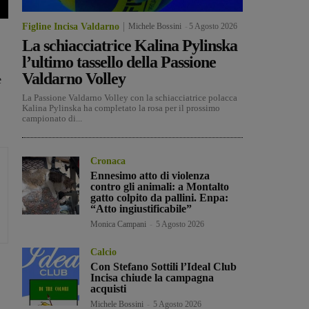
Figline Incisa Valdarno
Michele Bossini
-
5 Agosto 2026
La schiacciatrice Kalina Pylinska
l’ultimo tassello della Passione
Valdarno Volley
e
La Passione Valdarno Volley con la schiacciatrice polacca
Kalina Pylinska ha completato la rosa per il prossimo
campionato di...
Cronaca
Ennesimo atto di violenza
contro gli animali: a Montalto
gatto colpito da pallini. Enpa:
“Atto ingiustificabile”
Monica Campani
-
5 Agosto 2026
Calcio
Con Stefano Sottili l’Ideal Club
Incisa chiude la campagna
acquisti
Michele Bossini
-
5 Agosto 2026