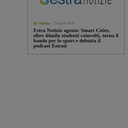
In vetrina
3 Agosto 2026
Estra Notizie agosto: Smart Cities,
oltre 44mila studenti coinvolti, torna il
bando per lo sport e debutta il
podcast Estrair