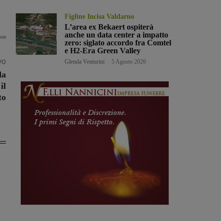
Figline Incisa Valdarno
L’area ex Bekaert ospiterà
anche un data center a impatto
zero: siglato accordo fra Comtel
e H2-Era Green Valley
vo
Glenda Venturini
-
5 Agosto 2026
da
il
to