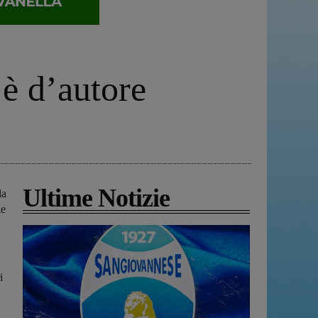
 è d’autore
Ultime Notizie
la
le
i