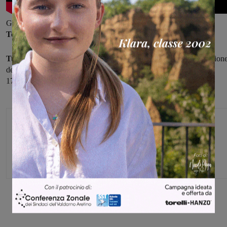
Gli incontri proseguiranno poi con una scrittrice romana,
Nadia
Terranova, vincitrice di diversi riconoscimenti.
Tutti gli incontri si svolgeranno di venerdì alle 18.30,
ad eccezion
dell'appuntamento con la Terranova, che avrà luogo di sabato alle
17.30. Ultima serata il 13 maggio con Peter Genito.
Agenzia
Share