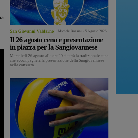
na
San Giovanni Valdarno
Michele Bossini
-
5 Agosto 2026
Il 26 agosto cena e presentazione
in piazza per la Sangiovannese
Mercoledì 26 agosto alle ore 20 si terrà la tradizionale cena
che accompagnerà la presentazione della Sangiovannese
nella consueta...