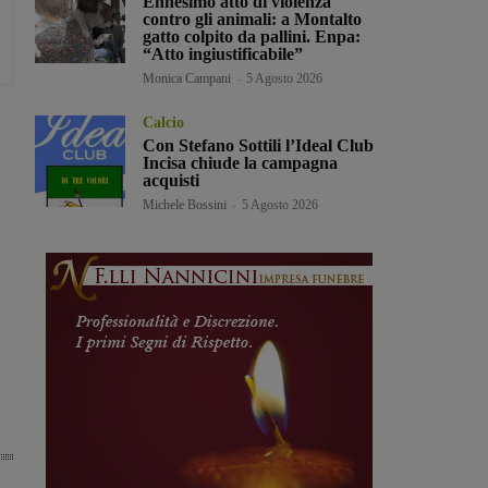
Ennesimo atto di violenza
contro gli animali: a Montalto
gatto colpito da pallini. Enpa:
“Atto ingiustificabile”
Monica Campani
-
5 Agosto 2026
Calcio
Con Stefano Sottili l’Ideal Club
Incisa chiude la campagna
acquisti
Michele Bossini
-
5 Agosto 2026