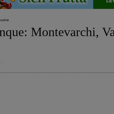
ucine
unque: Montevarchi, Va
5