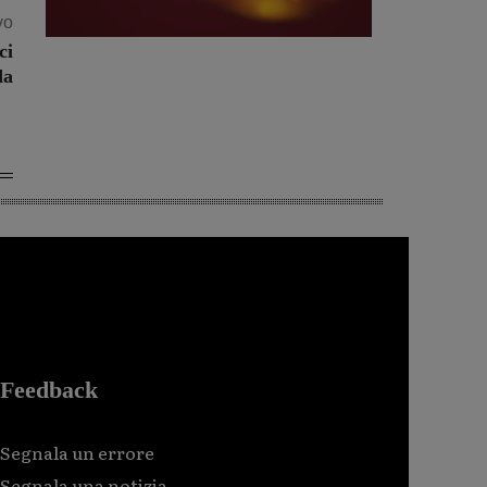
vo
ci
da
Feedback
Segnala un errore
Segnala una notizia