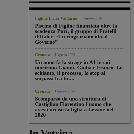
Figline Incisa Valdarno
1 Agosto 2026
Piscina di Figline finanziata oltre la
scadenza Pnrr, il gruppo di Fratelli
d’Italia: “Un ringraziamento al
Governo”
Cronaca
4 Agosto 2026
Un anno fa la strage in A1 in cui
morirono Gianni, Giulia e Franco. Lo
schianto, il processo, lo stop ai
sorpassi fra tir....
Cronaca
3 Agosto 2026
Scomparso da una struttura di
Castiglion Fiorentino l’uomo che
aveva ucciso la figlia a Levane nel
2020
In Vetrina