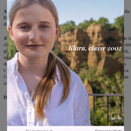
Alberi caduti anche a Montevarchi
, risultano in via Podgora, sulla
Regionale verso San Giovanni, e a Ricasoli, dove ci sono anche
difficoltà nella fornitura di energia elettrica.
A Vacchereccia una pianta caduta sulla carreggiata
ha richiesto l
chiusura della strada. Problemi a Cavriglia: per caduta di piante o ram
gli addetti del Comune sono intervenuti sulla SP 13 di Vacchereccia,
strada del Parco, strada di Montegonzi, SP 14 delle Miniere all’altezz
del bivio per l’Avio Superficie, San Cipriano nella zona del Tennis
Club Etruria. Per la momentanea interruzione della corrente elettrica
l'Amministrazione comunale è in contatto costante con Enel che sta
cercando di ripristinare la situazione.
Danni e problemi anche a Bucine.
Monica Campani