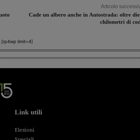
Articolo successi
uoto
Cade un albero anche in Autostrada: oltre die
chilometri di co
[rp4wp limit=4]
Link utili
Elezioni
Speciali