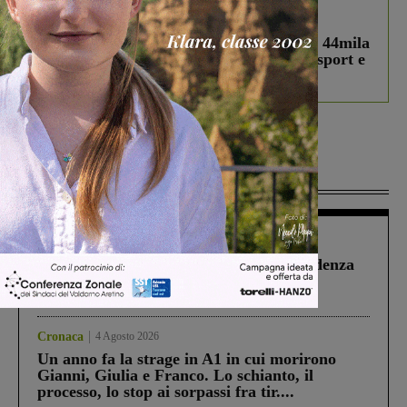
In vetrina
3 Agosto 2026
Estra Notizie agosto: Smart Cities, oltre 44mila
studenti coinvolti, torna il bando per lo sport e
debutta il podcast Estrair
Più lette
Figline Incisa Valdarno
1 Agosto 2026
Piscina di Figline finanziata oltre la scadenza
Pnrr, il gruppo di Fratelli d’Italia: “Un
ringraziamento al Governo”
Cronaca
4 Agosto 2026
Un anno fa la strage in A1 in cui morirono
Gianni, Giulia e Franco. Lo schianto, il
processo, lo stop ai sorpassi fra tir....