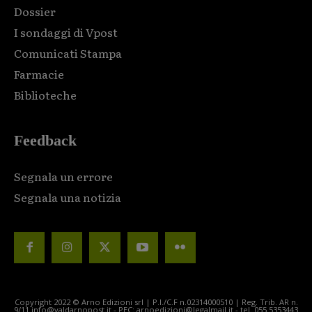
Dossier
I sondaggi di Vpost
Comunicati Stampa
Farmacie
Biblioteche
Feedback
Segnala un errore
Segnala una notizia
Copyright 2022 © Arno Edizioni srl | P.I./C.F n.02314000510 | Reg. Trib. AR n.
9/11 info@valdarnopost.it - PEC: arnoedizioni@legalmail.it - tel. 055.5353443