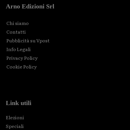
Arno Edizioni Srl
Chi siamo
Contatti
Pubblicità su Vpost
Info Legali
Privacy Policy
Cookie Policy
Html code here! Replace this with any non empty raw html
code and that's it.
Link utili
Elezioni
Speciali