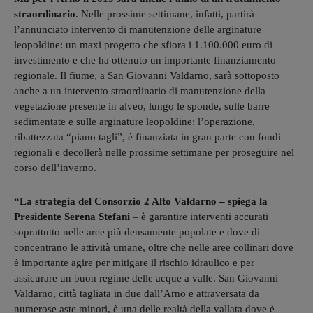
straordinario
. Nelle prossime settimane, infatti, partirà
l’annunciato intervento di manutenzione delle arginature
leopoldine: un maxi progetto che sfiora i 1.100.000 euro di
investimento e che ha ottenuto un importante finanziamento
regionale. Il fiume, a San Giovanni Valdarno, sarà sottoposto
anche a un intervento straordinario di manutenzione della
vegetazione presente in alveo, lungo le sponde, sulle barre
sedimentate e sulle arginature leopoldine: l’operazione,
ribattezzata “piano tagli”, è finanziata in gran parte con fondi
regionali e decollerà nelle prossime settimane per proseguire nel
corso dell’inverno.
“La strategia del Consorzio 2 Alto Valdarno – spiega la
Presidente Serena Stefani
– è garantire interventi accurati
soprattutto nelle aree più densamente popolate e dove di
concentrano le attività umane, oltre che nelle aree collinari dove
è importante agire per mitigare il rischio idraulico e per
assicurare un buon regime delle acque a valle. San Giovanni
Valdarno, città tagliata in due dall’Arno e attraversata da
numerose aste minori, è una delle realtà della vallata dove è