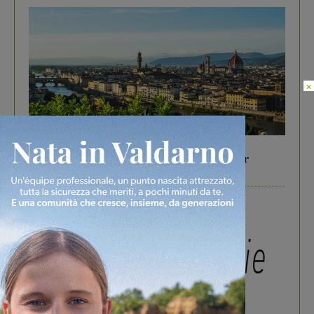
×
In vetrina
6 Agosto 2026
Gita di famiglia a Firenze: 5 idee per far
divertire i tuoi figli