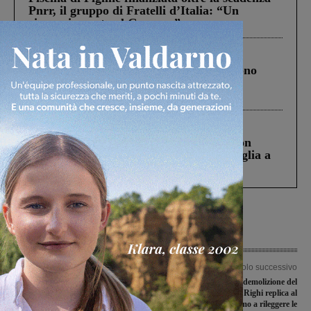
Pnrr, il gruppo di Fratelli d’Italia: “Un
ringraziamento al Governo”
Cronaca
4 Agosto 2026
Un anno fa la strage in A1 in cui morirono
Gianni, Giulia e Franco. Lo schianto, il
processo, lo stop ai sorpassi fra tir....
Cronaca
3 Agosto 2026
Scomparso da una struttura di Castiglion
Fiorentino l’uomo che aveva ucciso la figlia a
Levane nel 2020
Articolo precedente
Articolo successivo
Prima di campionato per la
Sospensiva per la demolizione del
Sangiovannese, al “Fedini” arriva il
ponte, la famiglia Righi replica al
Bastia
sindaco: “La invitiamo a rileggere le