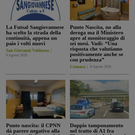
La Futsal Sangiovannese
Punto Nascita, no alla
ha scelto la strada della
deroga ma il Ministero
continuità, appena un
apre al monitoraggio di
paio i volti nuovi
sei mesi. Vadi: “Una
risposta che valutiamo
San Giovanni Valdarno
positivamente anche se
6 Agosto 2026
con prudenza”
Cronaca
6 Agosto 2026
Punto nascita: il CPNN
Doppio tamponamento
dà parere negativo alla
nel tratto di A1 fra