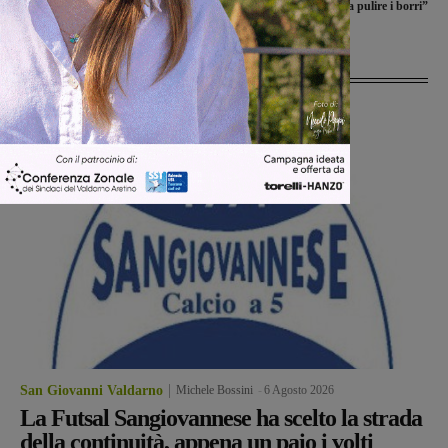
carte e a pulire i borri”
Ultime Notizie
San Giovanni Valdarno
Michele Bossini
-
6 Agosto 2026
La Futsal Sangiovannese ha scelto la strada
della continuità, appena un paio i volti