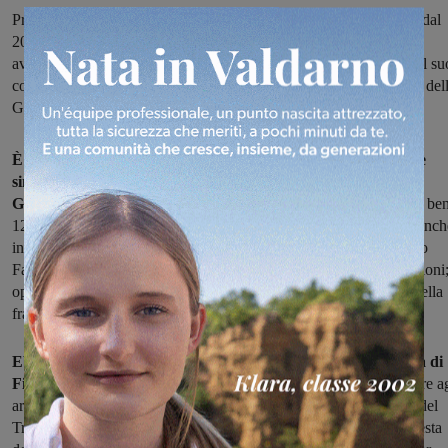
Presidente dell’ente che riunisce i comuni montani della Toscana dal
2005 al 2016, negli ultimi cinque anni del suo mandato Giurlani
avrebbe sottratto risorse dell’Uncem trasferendole direttamente sul su
conto, oppure auto-incaricandosi di consulenze. Le indagini sono del
Guardia di Finanza
È stato arrestato questa mattina, posto ai domiciliari, l'attuale
sindaco di Pescia ed ex presidente di Uncem Toscana, Oreste
Giurlani.
Aveva guidato l'ente che riunisce i comuni montani per be
12 anni, dal 2005 al 2016: e in questo periodo era stato presente anch
in Valdarno, sostenendo ad esempio l'apertura degli sportelli 'Ecco
Fatto' quando Poste Italiane chiuse gli uffici postali in alcune frazioni
oppure seguendo da vicino le fusioni di comuni, in particolare quella
fra Castelfranco e Pian di Scò.
Ebbene, secondo quanto ricostruito dalla Guardia di Finanza di
Firenze,
che stamani ha eseguito l'ordinanza della misura cautelare ag
arresti domiciliari emessa dal Giudice per le Indagini Preliminari del
Tribunale di Firenze, dottoressa Anna Donatella Liguori, su richiesta