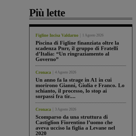
Più lette
Figline Incisa Valdarno
1 Agosto 2026
Piscina di Figline finanziata oltre la
scadenza Pnrr, il gruppo di Fratelli
d’Italia: “Un ringraziamento al
Governo”
Cronaca
4 Agosto 2026
Un anno fa la strage in A1 in cui
morirono Gianni, Giulia e Franco. Lo
schianto, il processo, lo stop ai
sorpassi fra tir....
Cronaca
3 Agosto 2026
Scomparso da una struttura di
Castiglion Fiorentino l’uomo che
aveva ucciso la figlia a Levane nel
2020