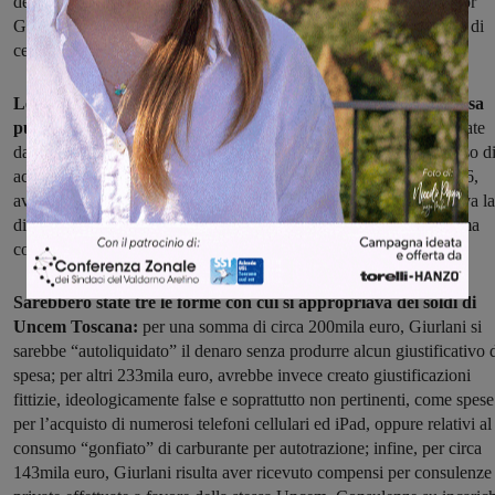
della Procura della Repubblica diretta dal Procuratore Capo, dottor
Giuseppe Creazzo, Giurlani si sarebbe appropriato indebitamente di
centinaia di migliaia di euro proprio dalle casse dell'Uncem.
Le investigazioni, svolte dai Finanzieri del Gruppo Tutela spesa
pubblica del Nucleo di Polizia tributaria di Firenze,
e coordinate
dal Sostituto Procuratore dottor Tommaso Coletta, hanno permesso d
accertare che Giurlani, nel periodo compreso tra il 2012 ed il 2016,
avrebbe trasferito dal conto corrente dell’associazione, di cui aveva la
disponibilità diretta, sul proprio conto corrente personale, la somma
complessiva di oltre
570mila euro
.
Sarebbero state tre le forme con cui si appropriava dei soldi di
Uncem Toscana:
per una somma di circa 200mila euro, Giurlani si
sarebbe “autoliquidato” il denaro senza produrre alcun giustificativo 
spesa; per altri 233mila euro, avrebbe invece creato giustificazioni
fittizie, ideologicamente false e soprattutto non pertinenti, come spese
per l’acquisto di numerosi telefoni cellulari ed iPad, oppure relativi al
consumo “gonfiato” di carburante per autotrazione; infine, per circa
143mila euro, Giurlani risulta aver ricevuto compensi per consulenze