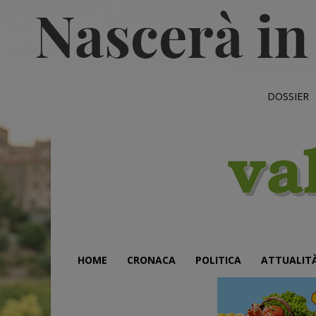
DOSSIER
HOME
CRONACA
POLITICA
ATTUALIT