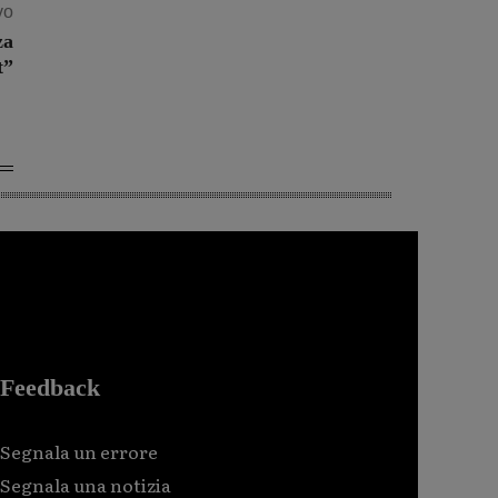
vo
za
t”
Feedback
Segnala un errore
Segnala una notizia