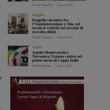
Glenda Venturini
-
7 Agosto 2026
Reggello
Reggello: incontro fra
l’Amministrazione e Alia, sul
tavolo le criticità nel servizio di
raccolta rifiuti
i
Glenda Venturini
-
7 Agosto 2026
Calcio
Aquila Montevarchi e
Terranova Traiana contro nel
primo turno di Coppa Italia
Michele Bossini
-
7 Agosto 2026
di