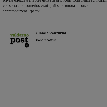
private effettuate a favore della stessa Uncem. Consulenze su incarich
che si era auto-conferito, e sui quali sono tuttora in corso
approfondimenti ispettivi.
Glenda Venturini
Capo redattore
Share