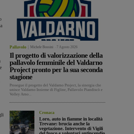
o
la
Pallavolo
Michele Bossini
-
7 Agosto 2026
Il progetto di valorizzazione della
n
pallavolo femminile del Valdarno
e
Project pronto per la sua seconda
stagione
;
Prosegue il progetto del Valdarno Project, la sinergia che
unisce Valdarno Insieme di Figline, Pallavolo Piandiscò e
Volley Arno...
Cronaca
li
Loro, auto in fiamme in località
Trevane: brucia anche la
vegetazione. Intervento di Vigili
del fuoco e volontari antincendio