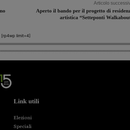
Articolo successi
rno
Aperto il bando per il progetto di residen
artistica “Setteponti Walkabou
[rp4wp limit=4]
Link utili
Elezioni
Speciali