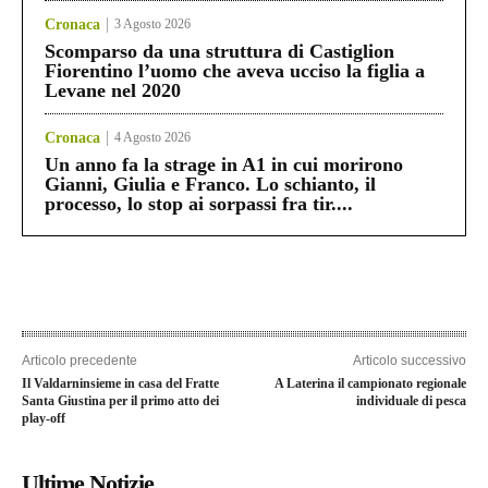
Cronaca
3 Agosto 2026
Scomparso da una struttura di Castiglion
Fiorentino l’uomo che aveva ucciso la figlia a
Levane nel 2020
Cronaca
4 Agosto 2026
Un anno fa la strage in A1 in cui morirono
Gianni, Giulia e Franco. Lo schianto, il
processo, lo stop ai sorpassi fra tir....
Articolo precedente
Articolo successivo
Il Valdarninsieme in casa del Fratte
A Laterina il campionato regionale
Santa Giustina per il primo atto dei
individuale di pesca
play-off
Ultime Notizie