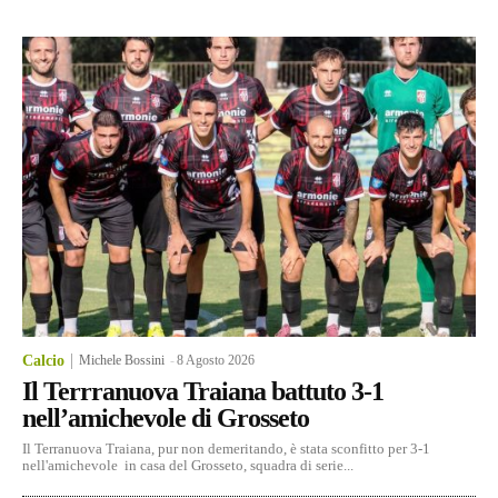
Calcio
Michele Bossini
-
8 Agosto 2026
Il Terrranuova Traiana battuto 3-1
nell’amichevole di Grosseto
Il Terranuova Traiana, pur non demeritando, è stata sconfitto per 3-1
nell'amichevole in casa del Grosseto, squadra di serie...