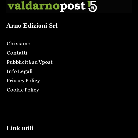
Arno Edizioni Srl
Chi siamo
Contatti
Pubblicità su Vpost
Info Legali
Privacy Policy
Cookie Policy
Html code here! Replace this with any non empty raw html
code and that's it.
Link utili