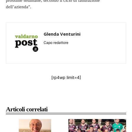
prossime settimane, secondo il ciclo di fatturazione
dell’azienda".
Glenda Venturini
Capo redattore
[rp4wp limit=4]
Articoli correlati