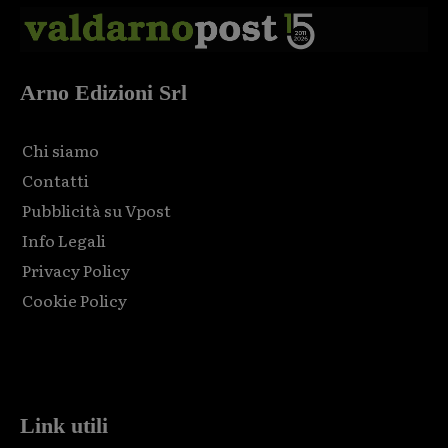
Arno Edizioni Srl
Chi siamo
Contatti
Pubblicità su Vpost
Info Legali
Privacy Policy
Cookie Policy
Html code here! Replace this with any non empty raw html
code and that's it.
Link utili