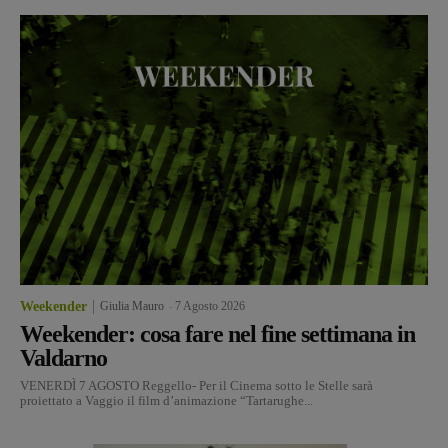
Weekender
Giulia Mauro
-
7 Agosto 2026
Weekender: cosa fare nel fine settimana in
Valdarno
VENERDÌ 7 AGOSTO Reggello- Per il Cinema sotto le Stelle sarà
proiettato a Vaggio il film d’animazione “Tartarughe...