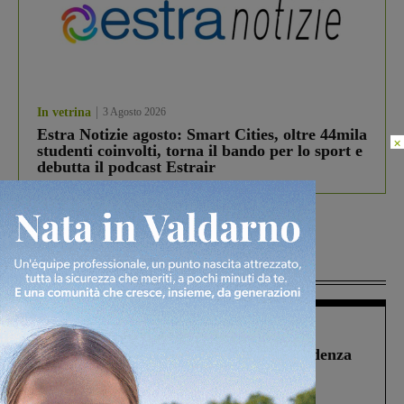
In vetrina
3 Agosto 2026
Estra Notizie agosto: Smart Cities, oltre 44mila
×
studenti coinvolti, torna il bando per lo sport e
debutta il podcast Estrair
Più lette
Figline Incisa Valdarno
1 Agosto 2026
Piscina di Figline finanziata oltre la scadenza
Pnrr, il gruppo di Fratelli d’Italia: “Un
ringraziamento al Governo”