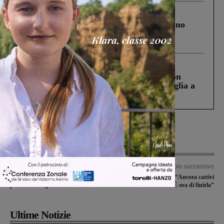
Cronaca
4 Agosto 2026
Un anno fa la strage in A1 in cui morirono
Gianni, Giulia e Franco. Lo schianto, il
processo, lo stop ai sorpassi fra tir....
Cronaca
3 Agosto 2026
Scomparso da una struttura di Castiglion
Fiorentino l’uomo che aveva ucciso la figlia a
Levane nel 2020
Articolo precedente
Articolo successivo
Aquilotti a Sinalunga per il loro
Discarica, il Comitato “Ancora cattivi
primo test stagionale
odori. È ora di finirla”
Ultime Notizie