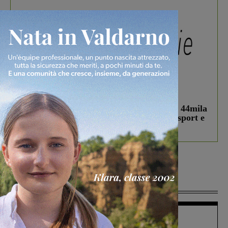
In vetrina
3 Agosto 2026
Estra Notizie agosto: Smart Cities, oltre 44mila
studenti coinvolti, torna il bando per lo sport e
debutta il podcast Estrair
Più lette
Figline Incisa Valdarno
1 Agosto 2026