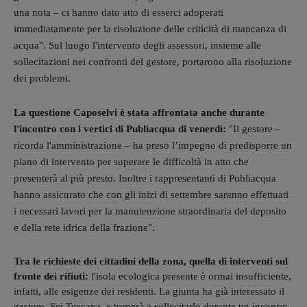
una nota – ci hanno dato atto di esserci adoperati
immediatamente per la risoluzione delle criticità di mancanza di
acqua". Sul luogo l'intervento degli assessori, insieme alle
sollecitazioni nei confronti del gestore, portarono alla risoluzione
dei problemi.
La questione Caposelvi è stata affrontata anche durante
l'incontro con i vertici di Publiacqua di venerdì:
"Il gestore –
ricorda l'amministrazione – ha preso l’impegno di predisporre un
piano di intervento per superare le difficoltà in atto che
presenterà al più presto. Inoltre i rappresentanti di Publiacqua
hanno assicurato che con gli inizi di settembre saranno effettuati
i necessari lavori per la manutenzione straordinaria del deposito
e della rete idrica della frazione".
Tra le richieste dei cittadini della zona, quella di interventi sul
fronte dei rifiuti:
l'isola ecologica presente è ormai insufficiente,
infatti, alle esigenze dei residenti. La giunta ha già interessato il
gestore, Sei Toscana, e tornerà a sollecitarlo durante un incontro