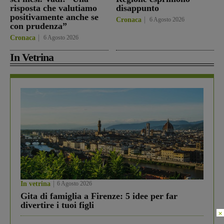
risposta che valutiamo
disappunto
positivamente anche se
Cronaca
6 Agosto 2026
con prudenza”
Cronaca
6 Agosto 2026
In Vetrina
In vetrina
6 Agosto 2026
Gita di famiglia a Firenze: 5 idee per far
divertire i tuoi figli
×