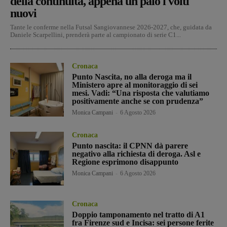
della continuità, appena un paio i volti
nuovi
Tante le conferme nella Futsal Sangiovannese 2026-2027, che, guidata da
Daniele Scarpellini, prenderà parte al campionato di serie C1...
Cronaca
Punto Nascita, no alla deroga ma il
Ministero apre al monitoraggio di sei
mesi. Vadi: “Una risposta che valutiamo
positivamente anche se con prudenza”
Monica Campani
-
6 Agosto 2026
Cronaca
Punto nascita: il CPNN dà parere
negativo alla richiesta di deroga. Asl e
Regione esprimono disappunto
Monica Campani
-
6 Agosto 2026
Cronaca
Doppio tamponamento nel tratto di A1
fra Firenze sud e Incisa: sei persone ferite