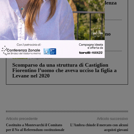
Piscina di Figline finanziata oltre la scadenza
Pnrr, il gruppo di Fratelli d’Italia: “Un
ringraziamento al Governo”
Cronaca
4 Agosto 2026
Un anno fa la strage in A1 in cui morirono
Gianni, Giulia e Franco. Lo schianto, il
processo, lo stop ai sorpassi fra tir....
Cronaca
3 Agosto 2026
Scomparso da una struttura di Castiglion
Fiorentino l’uomo che aveva ucciso la figlia a
Levane nel 2020
Articolo precedente
Articolo successivo
Costituito a Montevarchi il Comitato
L’Ambra chiude il mercato con alcuni
per il No al Referendum costituzionale
acquisti giovani