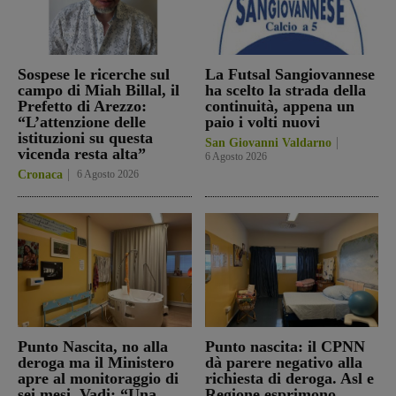
Sospese le ricerche sul
La Futsal Sangiovannese
campo di Miah Billal, il
ha scelto la strada della
Prefetto di Arezzo:
continuità, appena un
“L’attenzione delle
paio i volti nuovi
istituzioni su questa
San Giovanni Valdarno
vicenda resta alta”
6 Agosto 2026
Cronaca
6 Agosto 2026
Punto Nascita, no alla
Punto nascita: il CPNN
deroga ma il Ministero
dà parere negativo alla
apre al monitoraggio di
richiesta di deroga. Asl e
sei mesi. Vadi: “Una
Regione esprimono