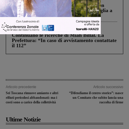
Scomparso da una struttura di Castiglion
Fiorentino l’uomo che aveva ucciso la figlia a
Levane nel 2020
Cronaca
5 Agosto 2026
Continuano le ricerche di Miah Billal. La
Prefettura: “In caso di avvistamento contattate
il 112”
Articolo precedente
Articolo successivo
Sei Toscana rimuove amianto e altri
“Difendiamo il centro storico”: nasce
rifiuti pericolosi abbandonati: ma i
un Comitato che subito lancia una
costi sono a carico della collettività
raccolta di firme
Ultime Notizie