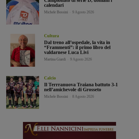
Campionato di serie D, domani i
calendari
Michele Bossini
-
9 Agosto 2026
Cultura
Dal treno all’ospedale, la vita in
“Frammenti”: il primo libro del
valdarnese Luca Livi
Martina Giardi
-
9 Agosto 2026
Calcio
Il Terrranuova Traiana battuto 3-1
nell’amichevole di Grosseto
Michele Bossini
-
8 Agosto 2026