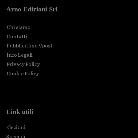
Arno Edizioni Srl
Chi siamo
Contatti
Pubblicità su Vpost
Info Legali
Privacy Policy
Cookie Policy
Html code here! Replace this with any non empty raw html
code and that's it.
Link utili
Elezioni
Speciali