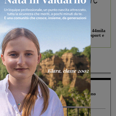
In vetrina
3 Agosto 2026
Estra Notizie agosto: Smart Cities, oltre 44mila
studenti coinvolti, torna il bando per lo sport e
debutta il podcast Estrair
Più lette
Cronaca
4 Agosto 2026
Un anno fa la strage in A1 in cui morirono
Gianni, Giulia e Franco. Lo schianto, il
processo, lo stop ai sorpassi fra tir....
Cronaca
3 Agosto 2026