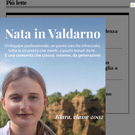
Più lette
×
Figline Incisa Valdarno
1 Agosto 2026
Piscina di Figline finanziata oltre la scadenza
Pnrr, il gruppo di Fratelli d’Italia: “Un
ringraziamento al Governo”
Cronaca
3 Agosto 2026
Scomparso da una struttura di Castiglion
Fiorentino l’uomo che aveva ucciso la figlia a
Levane nel 2020
Cronaca
4 Agosto 2026
Un anno fa la strage in A1 in cui morirono
Gianni, Giulia e Franco. Lo schianto, il
processo, lo stop ai sorpassi fra tir....