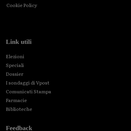
Cookie Policy
Html code here! Replace this with any non empty raw html
code and that's it.
Link utili
Elezioni
Speciali
Dossier
I sondaggi di Vpost
Comunicati Stampa
Farmacie
Biblioteche
Feedback