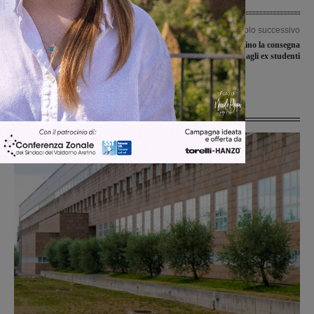
Articolo precedente
Articolo successivo
Per il Valdarnisieme sconfitta con
Alla scuola di Matassino la consegna
grande rammarico in casa del Bisonte
dei diplomi agli ex studenti
Rinascita
Ultime Notizie