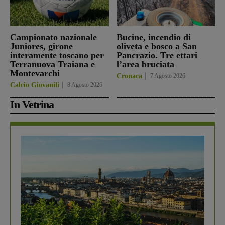
Campionato nazionale
Bucine, incendio di
Juniores, girone
oliveta e bosco a San
interamente toscano per
Pancrazio. Tre ettari
Terranuova Traiana e
l’area bruciata
Montevarchi
Cronaca
7 Agosto 2026
Calcio Giovanili
8 Agosto 2026
In Vetrina