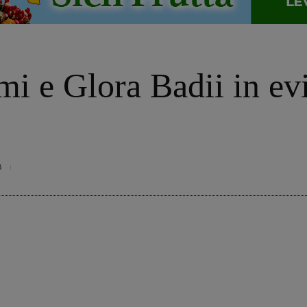
i e Glora Badii in ev
8