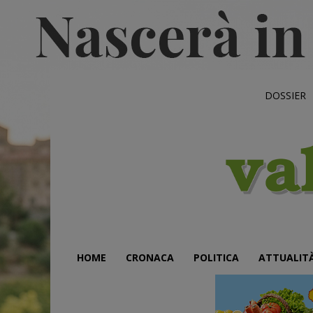
DOSSIER
HOME
CRONACA
POLITICA
ATTUALIT