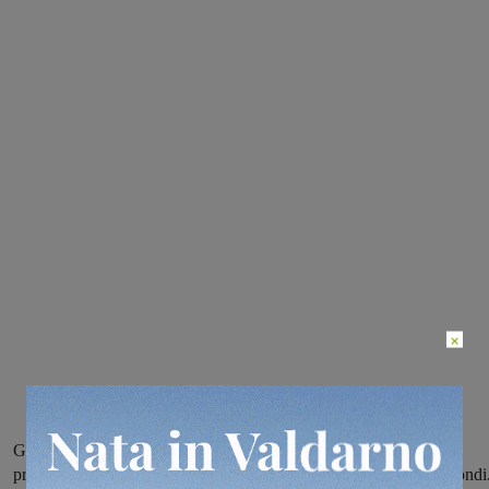
×
Gasmi ha chiuso secondo con un distacco di soli otto secondi dal
primo, Badii è arrivata quarta mancando il podio per soli due secondi