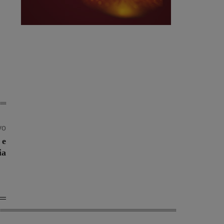
vo
 e
ia