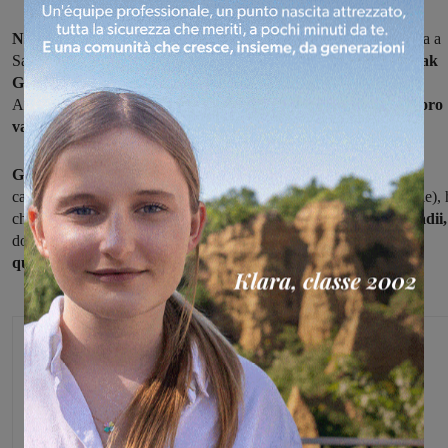
Nel Cross dei cique mulini,
gara di livello mondiale che si dsputa a
San Vittore Olona (provincia di Milano), i valdarnesi
Abderrazzak
Gami e Glora Badii,
allenati da David Castellucci della società
Atletica Futura di Figline, hanno dato
dimostrazione di tutto il loro
valore
nella gara juniores
Gasmi,
dopo essere arrivato primo il 6 gennaio al Cross del
campaccio (altra competizione di grande importanza internazionale), 
chiuso
secondo
con un distacco di soli otto secondi dal primo.
Badii,
dopo un periodo con alcuni malanni di carattere fisico, è
arrivata
quarta
mancando il podio per soli due secondi.
Michele Bossini