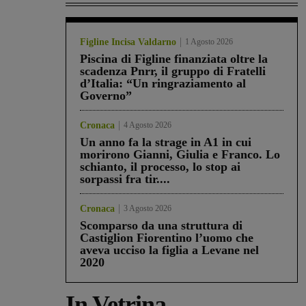
Figline Incisa Valdarno
1 Agosto 2026
Piscina di Figline finanziata oltre la
scadenza Pnrr, il gruppo di Fratelli
d’Italia: “Un ringraziamento al
Governo”
Cronaca
4 Agosto 2026
Un anno fa la strage in A1 in cui
morirono Gianni, Giulia e Franco. Lo
schianto, il processo, lo stop ai
sorpassi fra tir....
Cronaca
3 Agosto 2026
Scomparso da una struttura di
Castiglion Fiorentino l’uomo che
aveva ucciso la figlia a Levane nel
2020
In Vetrina