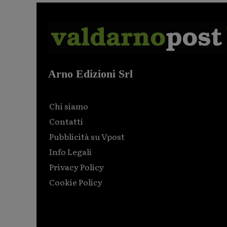
Arno Edizioni Srl
Chi siamo
Contatti
Pubblicità su Vpost
Info Legali
Privacy Policy
Cookie Policy
Html code here! Replace this with any non empty raw
html code and that's it.