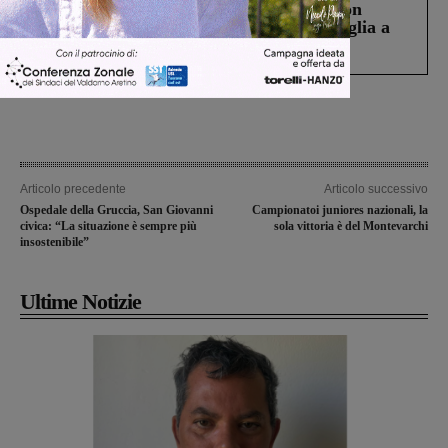
Scomparso da una struttura di Castiglion
Fiorentino l’uomo che aveva ucciso la figlia a
Levane nel 2020
Articolo precedente
Articolo successivo
Ospedale della Gruccia, San Giovanni
Campionatoi juniores nazionali, la
civica: “La situazione è sempre più
sola vittoria è del Montevarchi
insostenibile”
Ultime Notizie