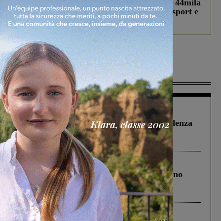
Estra Notizie agosto: Smart Cities, oltre 44mila
studenti coinvolti, torna il bando per lo sport e
debutta il podcast Estrair
Più lette
Figline Incisa Valdarno
1 Agosto 2026
Piscina di Figline finanziata oltre la scadenza
Pnrr, il gruppo di Fratelli d’Italia: “Un
ringraziamento al Governo”
Cronaca
4 Agosto 2026
Un anno fa la strage in A1 in cui morirono
Gianni, Giulia e Franco. Lo schianto, il
processo, lo stop ai sorpassi fra tir....
Cronaca
3 Agosto 2026