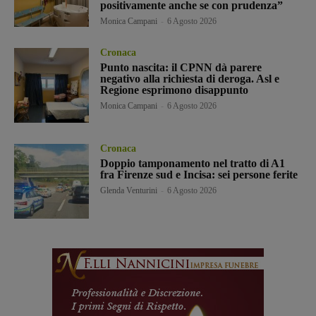
positivamente anche se con prudenza”
Monica Campani
-
6 Agosto 2026
Cronaca
Punto nascita: il CPNN dà parere
negativo alla richiesta di deroga. Asl e
Regione esprimono disappunto
Monica Campani
-
6 Agosto 2026
Cronaca
Doppio tamponamento nel tratto di A1
fra Firenze sud e Incisa: sei persone ferite
Glenda Venturini
-
6 Agosto 2026