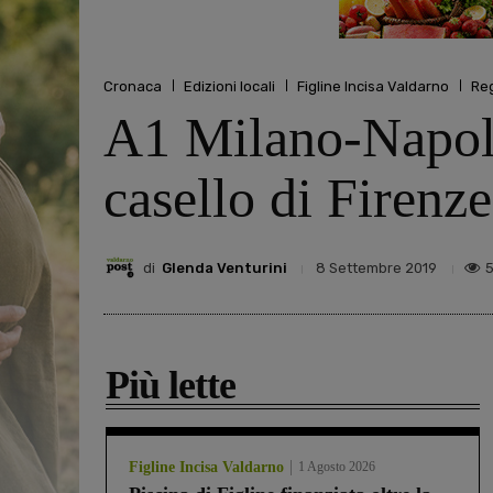
Cronaca
Edizioni locali
Figline Incisa Valdarno
Re
A1 Milano-Napoli:
casello di Firenz
di
Glenda Venturini
8 Settembre 2019
Più lette
Figline Incisa Valdarno
1 Agosto 2026