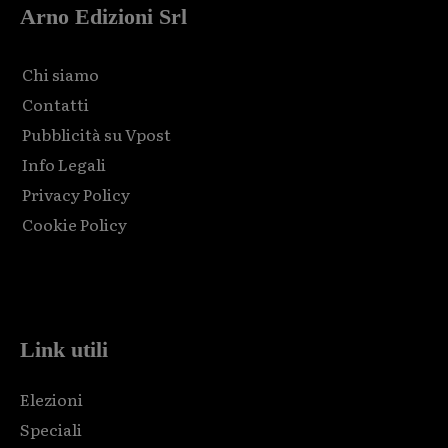
Arno Edizioni Srl
Chi siamo
Contatti
Pubblicità su Vpost
Info Legali
Privacy Policy
Cookie Policy
Html code here! Replace this with any non empty raw html
code and that's it.
Link utili
Elezioni
Speciali