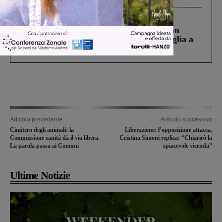
Cronaca
3 Agosto 2026
Scomparso da una struttura di Castiglion
Fiorentino l’uomo che aveva ucciso la figlia a
Levane nel 2020
Articolo precedente
Articolo successivo
Cimitero degli animali: la
Liberazione: l’opposizione attacca,
Commissione sanità dà il via libera.
Cristina Simoni replica: “Chiarirò la
La parola passa ai Comuni
spiacevole vicenda”
Ultime Notizie