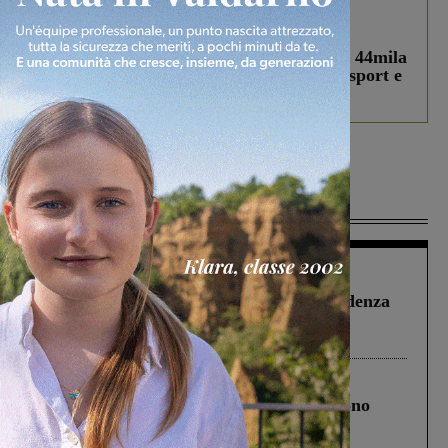
In vetrina
3 Agosto 2026
Estra Notizie agosto: Smart Cities, oltre 44mila
studenti coinvolti, torna il bando per lo sport e
debutta il podcast Estrair
Più lette
Figline Incisa Valdarno
1 Agosto 2026
Piscina di Figline finanziata oltre la scadenza
Pnrr, il gruppo di Fratelli d’Italia: “Un
ringraziamento al Governo”
Cronaca
4 Agosto 2026
Un anno fa la strage in A1 in cui morirono
Gianni, Giulia e Franco. Lo schianto, il
processo, lo stop ai sorpassi fra tir....