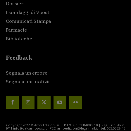
Dossier
I sondaggi di Vpost
Comunicati Stampa
Farmacie
Biblioteche
Feedback
Segnala un errore
Segnala una notizia
Copyright 2022 © Arno Edizioni srl | P.I./C.F n.02314000510 | Reg. Trib. AR n.
9/11 info@valdarnopost.it - PEC: arnoedizioni@legalmail.it - tel. 055.5353443