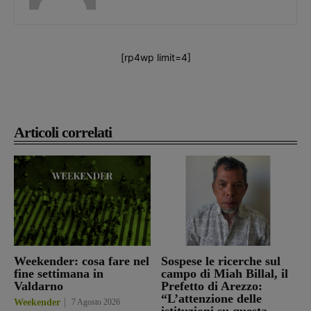
[rp4wp limit=4]
Articoli correlati
Weekender: cosa fare nel
Sospese le ricerche sul
fine settimana in
campo di Miah Billal, il
Valdarno
Prefetto di Arezzo:
“L’attenzione delle
Weekender
7 Agosto 2026
istituzioni su questa