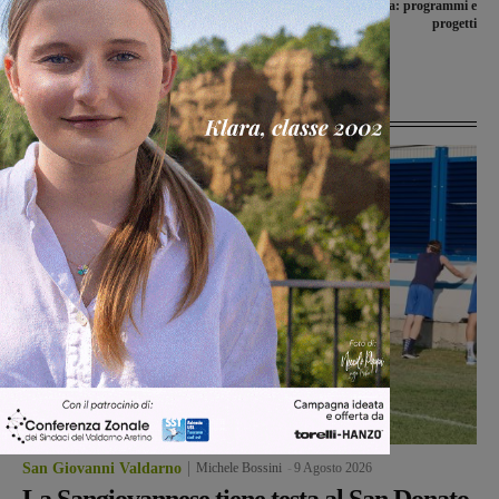
Morta Lorenza Mazzetti, superstite
Sociale e cultura: programmi e
della strage della famiglia Einstein e
progetti
insignita della cittadinanza onoraria
Ultime Notizie
San Giovanni Valdarno
Michele Bossini
-
9 Agosto 2026
La Sangiovannese tiene testa al San Donato