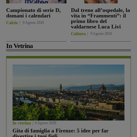
Campionato di serie D,
Dal treno all’ospedale, la
domani i calendari
vita in “Frammenti”: il
primo libro del
Calcio
9 Agosto 2026
valdarnese Luca Livi
Cultura
9 Agosto 2026
In Vetrina
In vetrina
6 Agosto 2026
Gita di famiglia a Firenze: 5 idee per far
divertire i tuoi figli