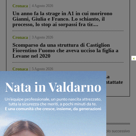
Cronaca
4 Agosto 2026
Un anno fa la strage in A1 in cui morirono
Gianni, Giulia e Franco. Lo schianto, il
processo, lo stop ai sorpassi fra tir....
Cronaca
3 Agosto 2026
Scomparso da una struttura di Castiglion
Fiorentino l’uomo che aveva ucciso la figlia a
Levane nel 2020
×
Cronaca
5 Agosto 2026
Continuano le ricerche di Miah Billal. La
Prefettura: “In caso di avvistamento contattate
il 112”
Articolo precedente
Articolo successivo