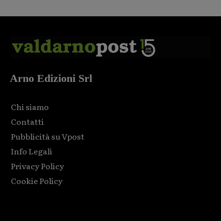
Arno Edizioni Srl
Chi siamo
Contatti
Pubblicità su Vpost
Info Legali
Privacy Policy
Cookie Policy
Html code here! Replace this with any non empty raw html
code and that's it.