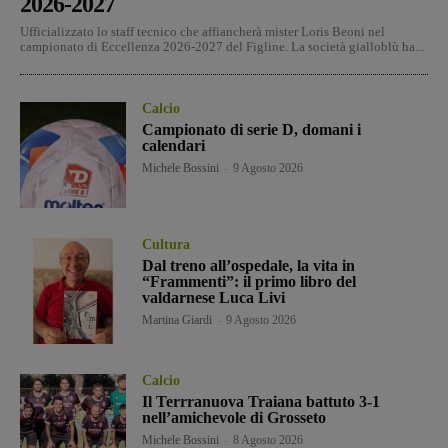
2026-2027
Ufficializzato lo staff tecnico che affiancherà mister Loris Beoni nel
campionato di Eccellenza 2026-2027 del Figline. La società gialloblù ha...
Calcio
Campionato di serie D, domani i
calendari
Michele Bossini
-
9 Agosto 2026
Cultura
Dal treno all’ospedale, la vita in
“Frammenti”: il primo libro del
valdarnese Luca Livi
Martina Giardi
-
9 Agosto 2026
Calcio
Il Terrranuova Traiana battuto 3-1
nell’amichevole di Grosseto
Michele Bossini
-
8 Agosto 2026