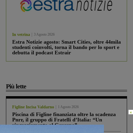
In vetrina
3 Agosto 2026
Estra Notizie agosto: Smart Cities, oltre 44mila
studenti coinvolti, torna il bando per lo sport e
debutta il podcast Estrair
Più lette
Figline Incisa Valdarno
1 Agosto 2026
×
Piscina di Figline finanziata oltre la scadenza
Pnrr, il gruppo di Fratelli d’Italia: “Un
ringraziamento al Governo”