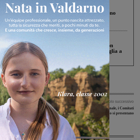
Cronaca
4 Agosto 2026
Un anno fa la strage in A1 in cui morirono
Gianni, Giulia e Franco. Lo schianto, il
processo, lo stop ai sorpassi fra tir....
Cronaca
3 Agosto 2026
Scomparso da una struttura di Castiglion
Fiorentino l’uomo che aveva ucciso la figlia a
Levane nel 2020
Articolo precedente
Articolo successivo
Bocconi avvelenati nel Parco pubblico
Riforma Costituzionale, i Comitati
attrezzato: in fin di vita un cane
per il Sì del Valdarno si presentano
Ultime Notizie