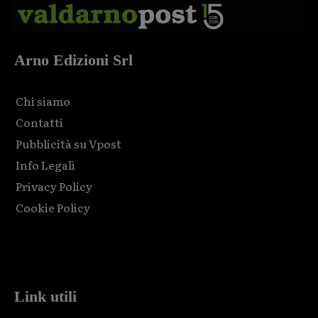
Arno Edizioni Srl
Chi siamo
Contatti
Pubblicità su Vpost
Info Legali
Privacy Policy
Cookie Policy
Html code here! Replace this with any non empty raw html
code and that's it.
Link utili