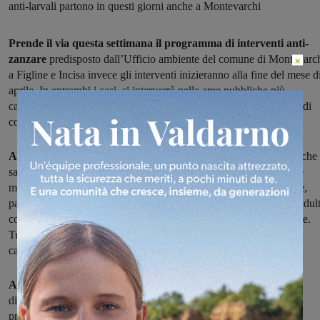
anti-larvali partono in questi giorni anche a Montevarchi
Prende il via questa settimana il programma di interventi anti-
zanzare
predisposto dall’Ufficio ambiente del comune di Montevarch
×
a Figline e Incisa invece gli interventi inizieranno alla fine del mese d
aprile. In entrambi i casi, si interverrà nelle aree pubbliche più
caratterizzate dalla presenza delle zanzare, partendo dalle aree verdi
comunali.
A Montevarchi si parte con gli interventi anti larvali:
le pasticche
saranno collocate nei tombini una volta al mese, nei prossimi sette
mesi, da aprile a ottobre compreso. Da giugno a settembre, invece,
partiranno anche gli interventi adulticidi, per la lotta alle zanzare adul
con l'ausilio di due atomizzatori professionali per la disinfestazione.
Tutti gli interventi saranno ripetuti nelle zone di Montevarchi
capoluogo e nelle frazioni di Levane e Levanella
A Figline e Incisa partirà a fine aprile la campagna
di
disinfestazione primaverile e estiva, finalizzata a prevenire la
proliferazione degli insetti molesti, principalmente zanzare. Gli