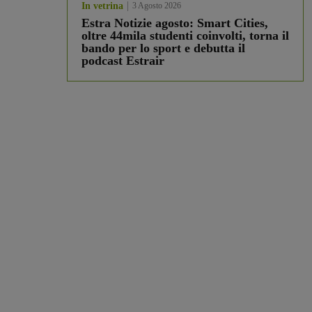
In vetrina
3 Agosto 2026
Estra Notizie agosto: Smart Cities,
oltre 44mila studenti coinvolti, torna il
bando per lo sport e debutta il
podcast Estrair