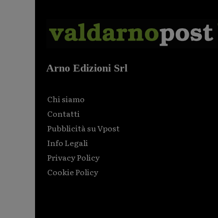
Arno Edizioni Srl
Chi siamo
Contatti
Pubblicità su Vpost
Info Legali
Privacy Policy
Cookie Policy
Html code here! Replace this with any non empty raw
html code and that's it.