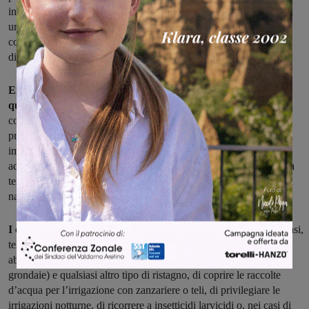
interventi riguarderanno tutte le aree pubbliche, vale a dire i centri
urbani, le scuole, i giardini pubblici e le caditoie lungo le strade
comunali: tutti luoghi, di competenza comunale, in cui saranno
distribuite le pasticche di insetticida per un totale di 6 passaggi.
Entrambe le amministrazioni comunali sottolineano però che
questa campagna
può avere effetto se si lega anche a precisi
comportamenti da parte dei cittadini all’interno delle loro aree
private. Infatti per una lotta efficace alle zanzare il momento più
importante è quello della prevenzione, prima che l’insetto diventi
adulto e prima che possa deporre le uova. In questo senso bisogna
tenere conto che le zanzare non si spostano molto dal luogo in cui
nascono.
I consigli sono di eliminare le piccole raccolte d’acqua
(sottovasi,
teli di nailon che formano pozze artificiali, secchi, pneumatici
abbandonati, barattoli, bidoni, foglie e detriti dai tombini e dalle
grondaie) e qualsiasi altro tipo di ristagno, di coprire le raccolte
d’acqua per l’irrigazione con zanzariere o teli, di privilegiare le
irrigazioni notturne, di ricorrere a insetticidi larvicidi o, nei casi di