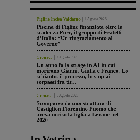
Figline Incisa Valdarno
1 Agosto 2026
Piscina di Figline finanziata oltre la
scadenza Pnrr, il gruppo di Fratelli
d’Italia: “Un ringraziamento al
Governo”
Cronaca
4 Agosto 2026
Un anno fa la strage in A1 in cui
morirono Gianni, Giulia e Franco. Lo
schianto, il processo, lo stop ai
sorpassi fra tir....
Cronaca
3 Agosto 2026
Scomparso da una struttura di
Castiglion Fiorentino l’uomo che
aveva ucciso la figlia a Levane nel
2020
In Vetrina