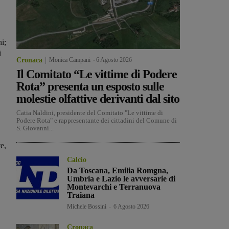
i;
i
Cronaca
Monica Campani
-
6 Agosto 2026
Il Comitato “Le vittime di Podere
Rota” presenta un esposto sulle
molestie olfattive derivanti dal sito
Catia Naldini, presidente del Comitato "Le vittime di
Podere Rota" e rappresentante dei cittadini del Comune di
S. Giovanni...
te,
Calcio
Da Toscana, Emilia Romgna,
Umbria e Lazio le avversarie di
Montevarchi e Terranuova
Traiana
Michele Bossini
-
6 Agosto 2026
Cronaca