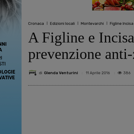
Cronaca
Edizioni locali
Montevarchi
Figline Incis
A Figline e Incis
prevenzione anti
di
Glenda Venturini
386
11 Aprile 2016