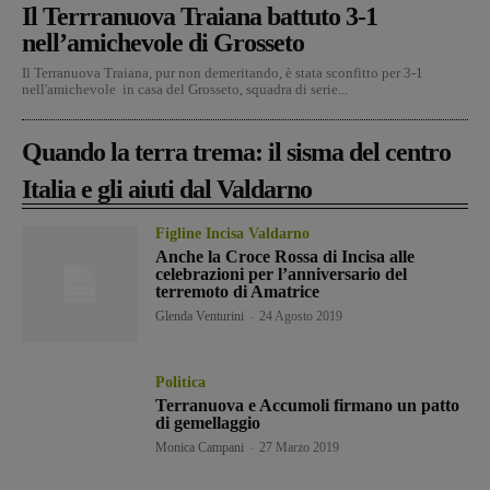
Il Terrranuova Traiana battuto 3-1
nell’amichevole di Grosseto
Il Terranuova Traiana, pur non demeritando, è stata sconfitto per 3-1
nell'amichevole in casa del Grosseto, squadra di serie...
Quando la terra trema: il sisma del centro
Italia e gli aiuti dal Valdarno
Figline Incisa Valdarno
Anche la Croce Rossa di Incisa alle
celebrazioni per l’anniversario del
terremoto di Amatrice
Glenda Venturini
-
24 Agosto 2019
Politica
Terranuova e Accumoli firmano un patto
di gemellaggio
Monica Campani
-
27 Marzo 2019