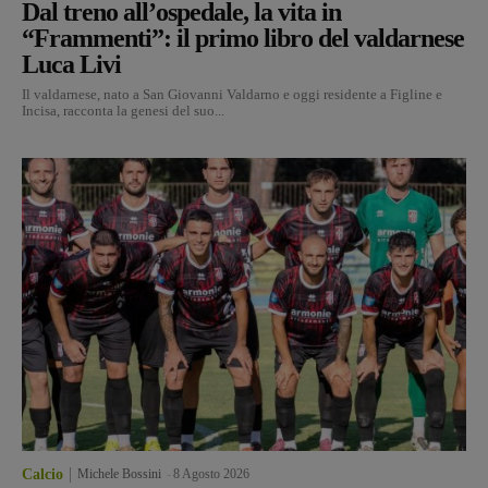
Dal treno all’ospedale, la vita in
“Frammenti”: il primo libro del valdarnese
Luca Livi
Il valdarnese, nato a San Giovanni Valdarno e oggi residente a Figline e
Incisa, racconta la genesi del suo...
Calcio
Michele Bossini
-
8 Agosto 2026