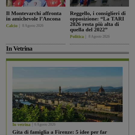
Il Montevarchi affronta
Reggello, i consiglieri di
in amichevole l’Ancona
opposizione: “La TARI
2026 resta più alta di
Calcio
8 Agosto 2026
quella del 2022”
Politica
8 Agosto 2026
In Vetrina
In vetrina
6 Agosto 2026
Gita di famiglia a Firenze: 5 idee per far