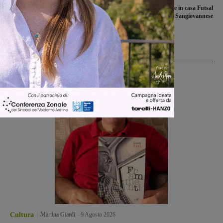
Sammezzano torna ad aprire al
Iniziata la preparazione in casa Futsal
pubblico, visite il 10 e 11 settembre. Si
Sangiovannese
scorre la lista di attesa
Ultime Notizie
Cultura
Martina Giardi
-
9 Agosto 2026