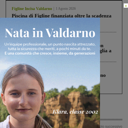
×
Figline Incisa Valdarno
1 Agosto 2026
Piscina di Figline finanziata oltre la scadenza
Pnrr, il gruppo di Fratelli d’Italia: “Un
ringraziamento al Governo”
Cronaca
3 Agosto 2026
Scomparso da una struttura di Castiglion
Fiorentino l’uomo che aveva ucciso la figlia a
Levane nel 2020
Cronaca
4 Agosto 2026
Un anno fa la strage in A1 in cui morirono
Gianni, Giulia e Franco. Lo schianto, il
processo, lo stop ai sorpassi fra tir....
Articolo precedente
Articolo successivo