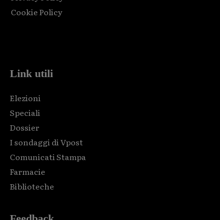
Cookie Policy
Html code here! Replace this with any non empty raw html
code and that's it.
Link utili
Elezioni
Speciali
Dossier
I sondaggi di Vpost
Comunicati Stampa
Farmacie
Biblioteche
Feedback