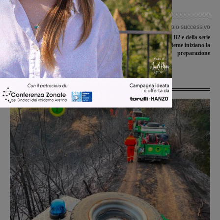
Articolo precedente
Articolo successivo
Covid, altri 3 guariti nel territorio
Le ragazze della serie B2 e della serie
comunale. Cacioli: “Invito a rispettare
D del Valdarninsieme iniziano la
le regole e sottoporsi agli screening”
preparazione
Ultime Notizie