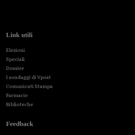
Html code here! Replace this with any non empty raw html
code and that's it.
Link utili
Elezioni
Speciali
Dossier
I sondaggi di Vpost
Comunicati Stampa
Farmacie
Biblioteche
Feedback