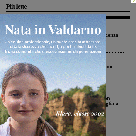
×
Più lette
Figline Incisa Valdarno
1 Agosto 2026
Piscina di Figline finanziata oltre la scadenza
Pnrr, il gruppo di Fratelli d’Italia: “Un
ringraziamento al Governo”
Cronaca
4 Agosto 2026
Un anno fa la strage in A1 in cui morirono
Gianni, Giulia e Franco. Lo schianto, il
processo, lo stop ai sorpassi fra tir....
Cronaca
3 Agosto 2026
Scomparso da una struttura di Castiglion
Fiorentino l’uomo che aveva ucciso la figlia a
Levane nel 2020