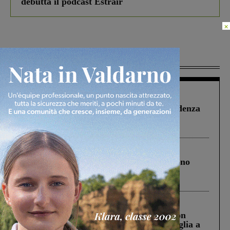
debutta il podcast Estrair
×
Più lette
Figline Incisa Valdarno
1 Agosto 2026
Piscina di Figline finanziata oltre la scadenza
Pnrr, il gruppo di Fratelli d’Italia: “Un
ringraziamento al Governo”
Cronaca
4 Agosto 2026
Un anno fa la strage in A1 in cui morirono
Gianni, Giulia e Franco. Lo schianto, il
processo, lo stop ai sorpassi fra tir....
Cronaca
3 Agosto 2026
Scomparso da una struttura di Castiglion
Fiorentino l’uomo che aveva ucciso la figlia a