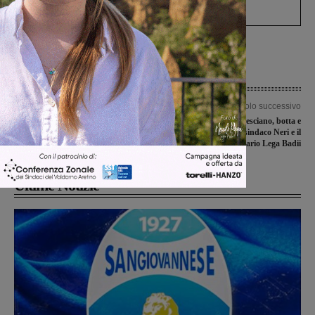
Levane nel 2020
Articolo precedente
Articolo successivo
Covid-19, nessun nuovo caso positivo
Cimitero Pieve a Presciano, botta e
nel Valdarno aretino e fiorentino
risposta tra il sindaco Neri e il
commissario Lega Badii
Ultime Notizie