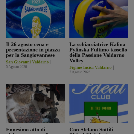
Il 26 agosto cena e
La schiacciatrice Kalina
presentazione in piazza
Pylinska l’ultimo tassello
per la Sangiovannese
della Passione Valdarno
Volley
San Giovanni Valdarno
5 Agosto 2026
Figline Incisa Valdarno
5 Agosto 2026
Ennesimo atto di
Con Stefano Sottili