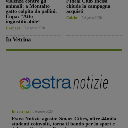
violenza contro gli
l’Ideal Club Incisa
animali: a Montalto
chiude la campagna
gatto colpito da pallini.
acquisti
Enpa: “Atto
Calcio
5 Agosto 2026
ingiustificabile”
Cronaca
5 Agosto 2026
In Vetrina
In vetrina
3 Agosto 2026
Estra Notizie agosto: Smart Cities, oltre 44mila
studenti coinvolti, torna il bando per lo sport e