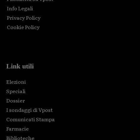
Info Legali
Privacy Policy
Cookie Policy
Html code here! Replace this with any non empty raw html
code and that's it.
Link utili
Elezioni
Speciali
Dossier
I sondaggi di Vpost
Comunicati Stampa
Farmacie
Biblioteche