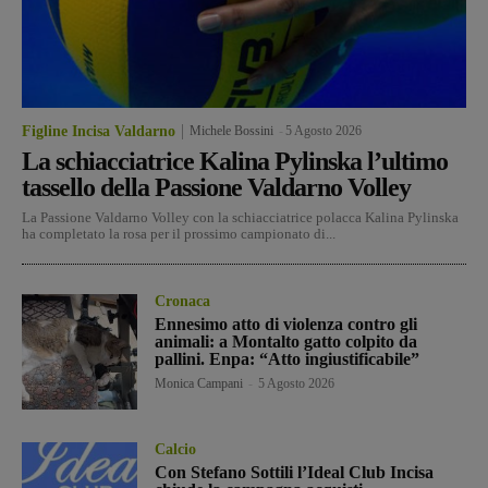
Figline Incisa Valdarno
Michele Bossini
-
5 Agosto 2026
La schiacciatrice Kalina Pylinska l’ultimo
tassello della Passione Valdarno Volley
La Passione Valdarno Volley con la schiacciatrice polacca Kalina Pylinska
ha completato la rosa per il prossimo campionato di...
Cronaca
Ennesimo atto di violenza contro gli
animali: a Montalto gatto colpito da
pallini. Enpa: “Atto ingiustificabile”
Monica Campani
-
5 Agosto 2026
Calcio
Con Stefano Sottili l’Ideal Club Incisa