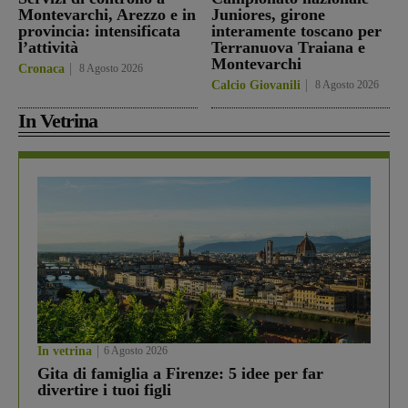
Montevarchi, Arezzo e in
Juniores, girone
provincia: intensificata
interamente toscano per
l’attività
Terranuova Traiana e
Montevarchi
Cronaca
8 Agosto 2026
Calcio Giovanili
8 Agosto 2026
In Vetrina
In vetrina
6 Agosto 2026
Gita di famiglia a Firenze: 5 idee per far
divertire i tuoi figli