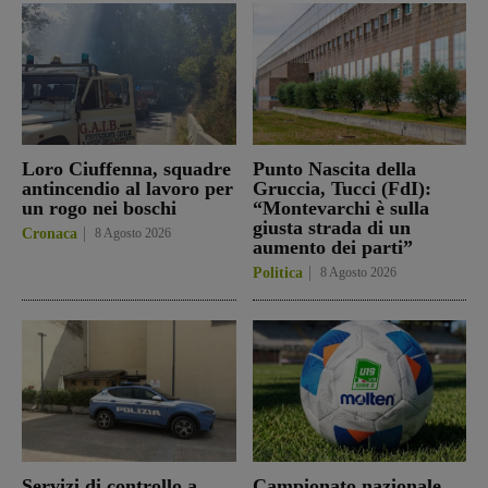
Loro Ciuffenna, squadre
Punto Nascita della
antincendio al lavoro per
Gruccia, Tucci (FdI):
un rogo nei boschi
“Montevarchi è sulla
giusta strada di un
Cronaca
8 Agosto 2026
aumento dei parti”
Politica
8 Agosto 2026
Servizi di controllo a
Campionato nazionale