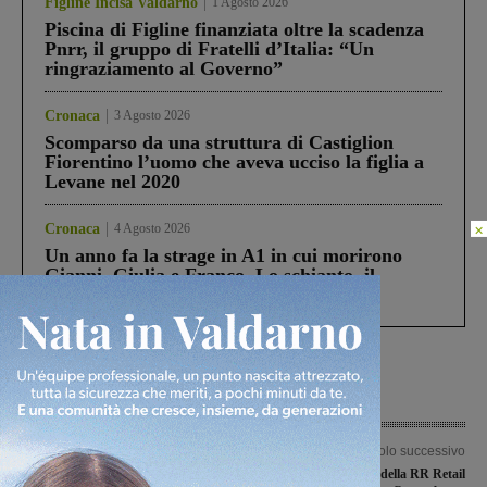
Figline Incisa Valdarno
1 Agosto 2026
Piscina di Figline finanziata oltre la scadenza
Pnrr, il gruppo di Fratelli d’Italia: “Un
ringraziamento al Governo”
Cronaca
3 Agosto 2026
Scomparso da una struttura di Castiglion
Fiorentino l’uomo che aveva ucciso la figlia a
Levane nel 2020
×
Cronaca
4 Agosto 2026
Un anno fa la strage in A1 in cui morirono
Gianni, Giulia e Franco. Lo schianto, il
processo, lo stop ai sorpassi fra tir....
Articolo precedente
Articolo successivo
“Rifiuti Zero”, a Loro continua
Sopresa pasquale della RR Retail