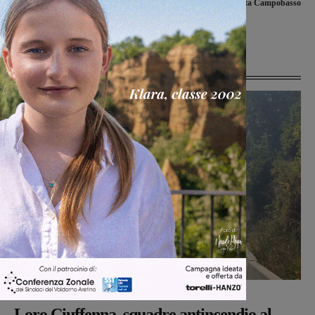
l’impegno sul fronte ambientale.
Galli alla capolista Campobasso
All’Auditorium arriva Rossano
Ercolini
Ultime Notizie
Cronaca
Monica Campani
-
8 Agosto 2026
Loro Ciuffenna, squadre antincendio al