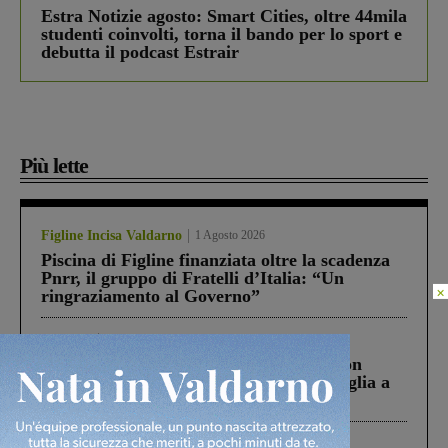
Estra Notizie agosto: Smart Cities, oltre 44mila
studenti coinvolti, torna il bando per lo sport e
debutta il podcast Estrair
Più lette
Figline Incisa Valdarno
1 Agosto 2026
Piscina di Figline finanziata oltre la scadenza
Pnrr, il gruppo di Fratelli d’Italia: “Un
×
ringraziamento al Governo”
Cronaca
3 Agosto 2026
Scomparso da una struttura di Castiglion
Fiorentino l’uomo che aveva ucciso la figlia a
Levane nel 2020
Cronaca
4 Agosto 2026