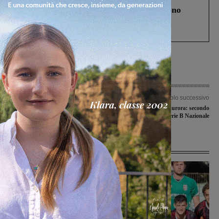
Un anno fa la strage in A1 in cui morirono
Gianni, Giulia e Franco. Lo schianto, il
processo, lo stop ai sorpassi fra tir....
Articolo precedente
Articolo successivo
Sportello ‘Pronto badante’: riaprirà
Società ginnastica Aurora: secondo
giovedì 10 maggio
appuntamento di serie B Nazionale
Ultime Notizie