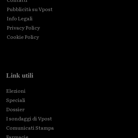
Pubblicità su Vpost
Info Legali
Privacy Policy
Cookie Policy
Html code here! Replace this with any non empty raw html
code and that's it.
Link utili
Elezioni
Speciali
Dossier
I sondaggi di Vpost
Comunicati Stampa
Farmacie