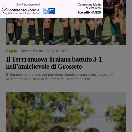
Calcio
Michele Bossini
-
8 Agosto 2026
Il Terrranuova Traiana battuto 3-1
nell’amichevole di Grosseto
Il Terranuova Traiana, pur non demeritando, è stata sconfitto per 3-1
nell'amichevole in casa del Grosseto, squadra di serie...