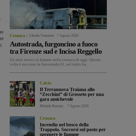
ì
no
Cronaca
Glenda Venturini
-
7 Agosto 2026
re
Autostrada, furgoncino a fuoco
i
tra Firenze sud e Incisa Reggello
Un altro mezzo in fiamme nella cronaca di oggi. Questa
volta è successo in Autostrada A1, nel tratto fra...
Calcio
Il Terranuova Traiana allo
“Zecchini” di Grosseto per una
gara amichevole
Michele Bossini
-
7 Agosto 2026
Cronaca
Incendio nel bosco della
Trappola. Soccorsi sul posto per
spegnere le fiamme