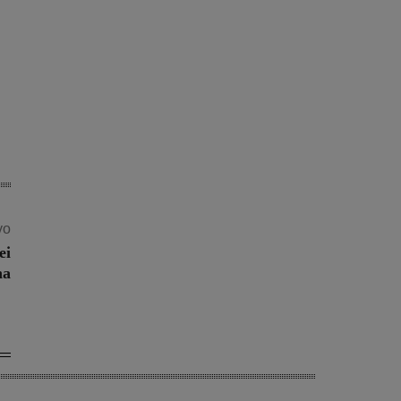
vo
ei
na