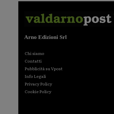
Arno Edizioni Srl
Chi siamo
Contatti
Pubblicità su Vpost
Info Legali
Privacy Policy
Cookie Policy
Html code here! Replace this with any non empty raw
html code and that's it.