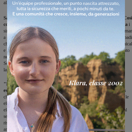
alle aperture commerciali per le festività”
Sarà ancora sciopero nel mondo del commercio, il 25 aprile. Cos
come già avvenuto per Pasqua e Pasquetta, in tutta la Toscana
i
sindacati Filcams CGIL, Fisascat CISL e Uiltucs UIL regionali torna
a dire no alle aperture commerciali per le festività. "Torniamo a ribadi
che la completa liberalizzazione degli orari e delle aperture domenical
e festive, anno dopo anno, si sta rivelando disastrosa, non ha portato
nessun aumento dell’occupazione e nessun aumento dei consumi.
Sono peggiorate le condizioni di lavoro, gli orari, la vita delle
lavoratrici e dei lavoratori, è aumentata solo la precarietà".
"Il commercio – sostengono i sindacati – non è un servizio
essenziale: no a lavorare per le feste.
Filcams, Fisascat e Uiltucs
chiedono alle forze politiche, soprattutto a quelle che hanno vinto le
elezioni, di essere coerenti con quanto annunciato in campagna
elettorale e di abrogare la Legge Monti sulle liberalizzazioni. No al
sempre aperto, sì a un modello sostenibile del commercio. Serve
rispetto per il 25 aprile, Festa della Liberazione. L’antifascismo è
ancora un oggi valore da perseguire e difendere".