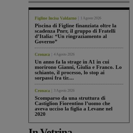
Figline Incisa Valdarno
1 Agosto 2026
Piscina di Figline finanziata oltre la
scadenza Pnrr, il gruppo di Fratelli
d’Italia: “Un ringraziamento al
Governo”
Cronaca
4 Agosto 2026
Un anno fa la strage in A1 in cui
morirono Gianni, Giulia e Franco. Lo
schianto, il processo, lo stop ai
sorpassi fra tir....
Cronaca
3 Agosto 2026
Scomparso da una struttura di
Castiglion Fiorentino l’uomo che
aveva ucciso la figlia a Levane nel
2020
In Vetrina