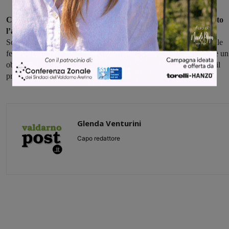
Con queste premesse le Segreterie Regionali hanno proclamato
l’astensione dal lavoro e lo sciopero
per mercoledì 25 aprile.
Sottolineando quanto molte sentenze hanno sancito: "Il lavoro nelle
festività civili e religiose individuate dal Contratto nazionale non è un
obbligo e il lavoratore non può essere comandato al lavoro senza il
proprio assenso. La festa non si vende".
Glenda Venturini
Capo redattore
Share