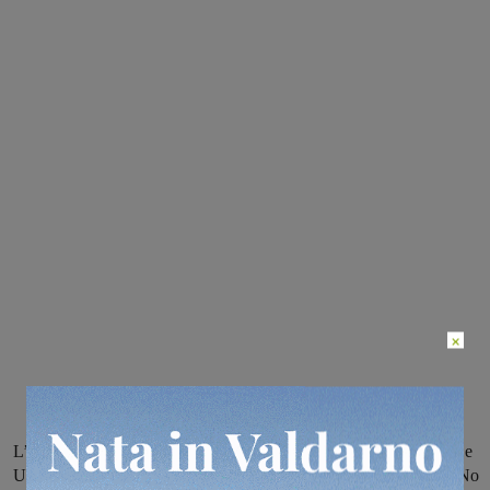
×
L’astensione dal lavoro proclamata da Filcams Cgil, Fisascat Cisl e
UilTucs Toscana, come già era avvenuto a Pasqua e Pasquetta. “No