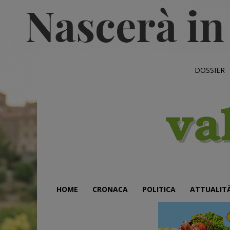
DOSSIER
HOME
CRONACA
POLITICA
ATTUALIT