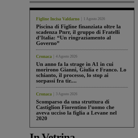
Figline Incisa Valdarno
1 Agosto 2026
Piscina di Figline finanziata oltre la
scadenza Pnrr, il gruppo di Fratelli
d’Italia: “Un ringraziamento al
Governo”
Cronaca
4 Agosto 2026
Un anno fa la strage in A1 in cui
morirono Gianni, Giulia e Franco. Lo
schianto, il processo, lo stop ai
sorpassi fra tir....
Cronaca
3 Agosto 2026
Scomparso da una struttura di
Castiglion Fiorentino l’uomo che
aveva ucciso la figlia a Levane nel
2020
In Vetrina