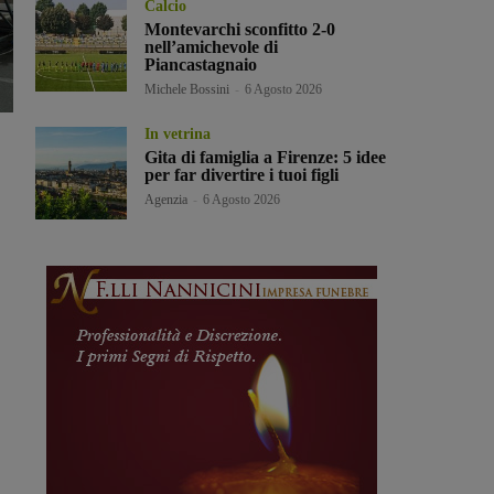
Calcio
Montevarchi sconfitto 2-0
nell’amichevole di
Piancastagnaio
Michele Bossini
-
6 Agosto 2026
In vetrina
Gita di famiglia a Firenze: 5 idee
per far divertire i tuoi figli
Agenzia
-
6 Agosto 2026