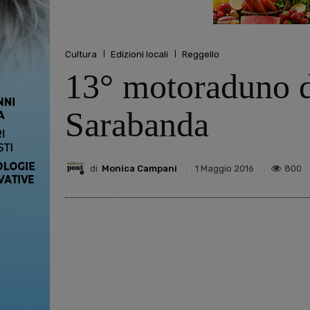
Cultura
Edizioni locali
Reggello
13° motoraduno de
Sarabanda
di
Monica Campani
800
1 Maggio 2016