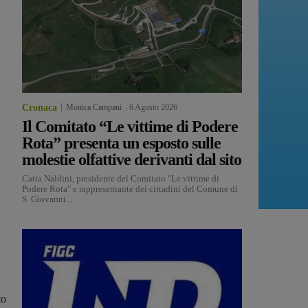
Cronaca
Monica Campani
-
6 Agosto 2026
Il Comitato “Le vittime di Podere
Rota” presenta un esposto sulle
molestie olfattive derivanti dal sito
Catia Naldini, presidente del Comitato "Le vittime di
Podere Rota" e rappresentante dei cittadini del Comune di
S. Giovanni...
to