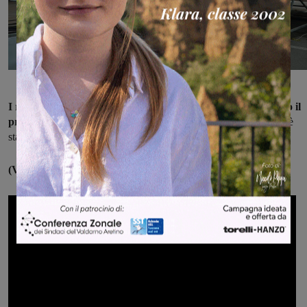
I ragazzi si sono esibiti in piazza Aldo Moro, da dove è partito il
primo raduno non competitivo di Mountain Bike.
Il concerto è
stato però disturbato dalla pioggia.
(Video di Paolo Ricci)