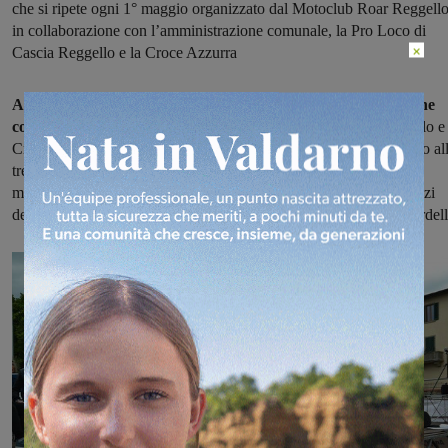
che si ripete ogni 1° maggio organizzato dal Motoclub Roar Reggell
in collaborazione con l’amministrazione comunale, la Pro Loco di
×
Cascia Reggello e la Croce Azzurra
Anche quest'anno il Motoclub Roar Reggello in collaborazione
con l'amministrazione comunale
, la Pro Loco di Cascia Reggello e 
Croce Azzurra ha organizzato il Motoraduno del 1° maggio giunto al
tredicesima edizione. Alla vigilia, sabato pomeriggio, ha aperto la
manifestazione
il concerto della Sarabanda,
composta dai ragazzi
delle scuole medie di Reggello e diretta dai professori Tozzi e Cardell