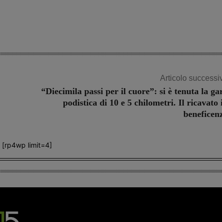
Share
Articolo successi
“Diecimila passi per il cuore”: si è tenuta la ga
podistica di 10 e 5 chilometri. Il ricavato 
beneficen
[rp4wp limit=4]