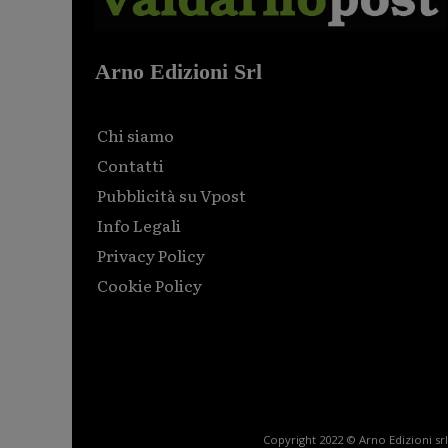
Arno Edizioni Srl
Chi siamo
Contatti
Pubblicità su Vpost
Info Legali
Privacy Policy
Cookie Policy
Html code here! Replace this with any non empty raw
html code and that's it.
Copyright 2022 © Arno Edizioni srl 