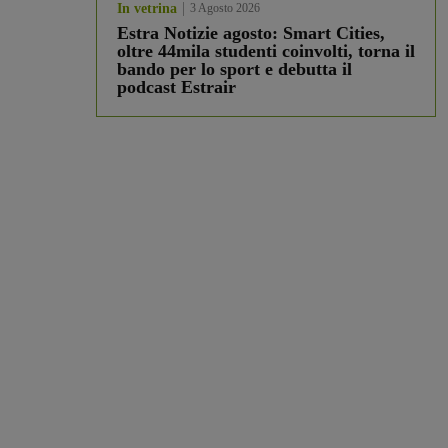
In vetrina
3 Agosto 2026
Estra Notizie agosto: Smart Cities,
oltre 44mila studenti coinvolti, torna il
bando per lo sport e debutta il
podcast Estrair