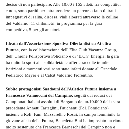
deciso di non partecipare. Alle 10.00 i 165 atleti, fra competitivi
e non, sono partiti per intraprendere un percorso fatto di tratti
impegnativi di salita, discesa, viali alberati attraverso le colline
del Valdarno: 11 chilometri in programma per la gara
competitiva, 5 per gli amatori.
Ideata dall'Associazione Sportiva Dilettantistica Atletica
Futura
, con la collaborazione dell' Elite Club Vacanze Group,
dell' Unione Polisportiva Policiano e di "E.On" Energia, la gara
ha unito lo sport alla solidarietà: le offerte raccolte tramite
iscrizioni e momenti vari sono state infatti donate all'Ospedale
Pediatrico Meyer e al Calcit Valdarno Fiorentino.
Subito protagonisti Saadouni dell'Atletica Futura insieme a
Francesco Vannuccini del Campino,
seguiti dai reduci dei
Campionati Italiani assoluti di Bergamo dei m.10.000 della sera
precedente Annetti,Tartaglini, Fatichenti (Pol. Pomiciano)
insieme a Refi, Fani, Mazzarelli e Rosai. In campo femminile la
giovane atleta della Futura, Benedetta Bini ha impostato un ritmo
molto sostenuto che Francesca Barneschi del Campino non è