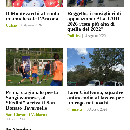
Il Montevarchi affronta
Reggello, i consiglieri di
in amichevole l’Ancona
opposizione: “La TARI
2026 resta più alta di
Calcio
8 Agosto 2026
quella del 2022”
Politica
8 Agosto 2026
Prima stagionale per la
Loro Ciuffenna, squadre
Sangiovannese, al
antincendio al lavoro per
“Fedini” arriva il San
un rogo nei boschi
Donato Tavarnelle
Cronaca
8 Agosto 2026
San Giovanni Valdarno
8 Agosto 2026
In Vetrina