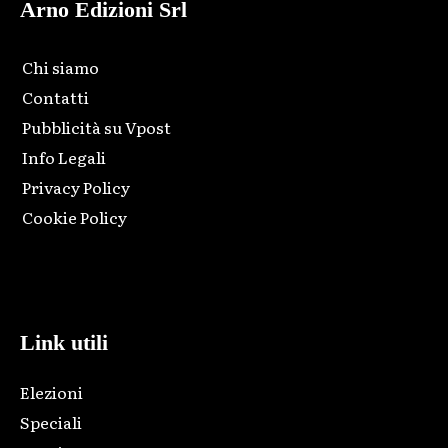
Arno Edizioni Srl
Chi siamo
Contatti
Pubblicità su Vpost
Info Legali
Privacy Policy
Cookie Policy
Html code here! Replace this with any non empty raw html
code and that's it.
Link utili
Elezioni
Speciali