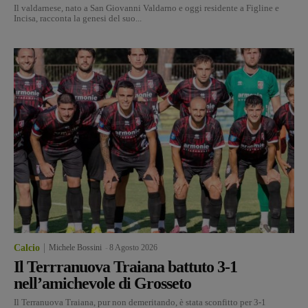
Il valdarnese, nato a San Giovanni Valdarno e oggi residente a Figline e
Incisa, racconta la genesi del suo...
Calcio
Michele Bossini
-
8 Agosto 2026
Il Terrranuova Traiana battuto 3-1
nell’amichevole di Grosseto
Il Terranuova Traiana, pur non demeritando, è stata sconfitto per 3-1