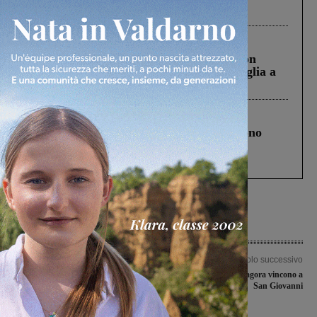
ringraziamento al Governo”
Cronaca
3 Agosto 2026
Scomparso da una struttura di Castiglion
Fiorentino l’uomo che aveva ucciso la figlia a
Levane nel 2020
Cronaca
4 Agosto 2026
Un anno fa la strage in A1 in cui morirono
Gianni, Giulia e Franco. Lo schianto, il
processo, lo stop ai sorpassi fra tir....
Articolo precedente
Articolo successivo
Domenica 27 febbraio alla Gruccia
Le sarde dello Jasnagora vincono a
open day per la vaccinazione dei
San Giovanni
bambini tra 5 e 11 anni