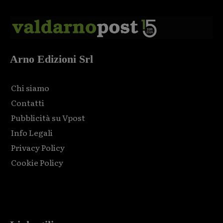
Arno Edizioni Srl
Chi siamo
Contatti
Pubblicità su Vpost
Info Legali
Privacy Policy
Cookie Policy
Html code here! Replace this with any non empty raw html
code and that's it.