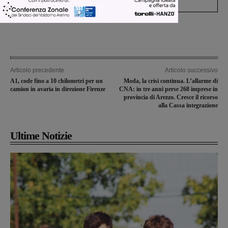
Articolo precedente
Articolo successivo
A1, code fino a 10 chilometri per un
Moda, la crisi continua. L’allarme di
camion in avaria in direzione Firenze
CNA: in tre anni perse 268 imprese in
provincia di Arezzo. Cresce il ricorso
alla Cassa integrazione
Ultime Notizie