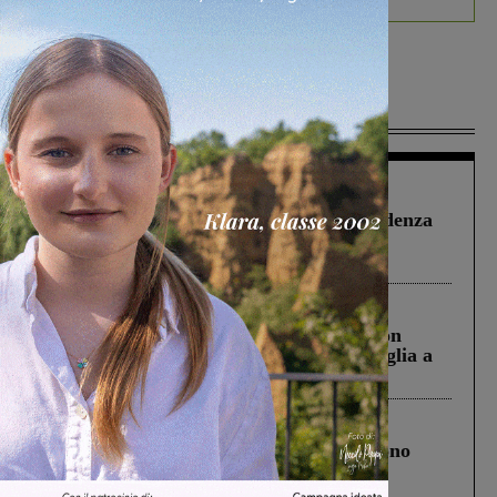
Più lette
Figline Incisa Valdarno
1 Agosto 2026
Piscina di Figline finanziata oltre la scadenza
Pnrr, il gruppo di Fratelli d’Italia: “Un
ringraziamento al Governo”
Cronaca
3 Agosto 2026
Scomparso da una struttura di Castiglion
Fiorentino l’uomo che aveva ucciso la figlia a
Levane nel 2020
Cronaca
4 Agosto 2026
Un anno fa la strage in A1 in cui morirono
Gianni, Giulia e Franco. Lo schianto, il
processo, lo stop ai sorpassi fra tir....