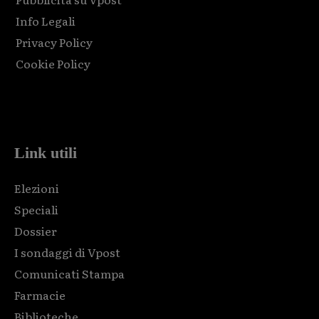
Info Legali
Privacy Policy
Cookie Policy
Html code here! Replace this with any non empty raw html
code and that's it.
Link utili
Elezioni
Speciali
Dossier
I sondaggi di Vpost
Comunicati Stampa
Farmacie
Biblioteche