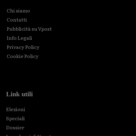
Chi siamo
Contatti
Pubblicità su Vpost
Info Legali
Privacy Policy
Cookie Policy
Html code here! Replace this with any non empty raw html
code and that's it.
Link utili
Elezioni
Speciali
Dossier