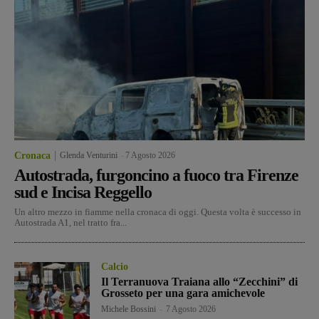
Cronaca
Glenda Venturini
-
7 Agosto 2026
Autostrada, furgoncino a fuoco tra Firenze
sud e Incisa Reggello
Un altro mezzo in fiamme nella cronaca di oggi. Questa volta è successo in
Autostrada A1, nel tratto fra...
Calcio
Il Terranuova Traiana allo “Zecchini” di
Grosseto per una gara amichevole
Michele Bossini
-
7 Agosto 2026