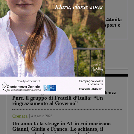
In vetrina
3 Agosto 2026
Estra Notizie agosto: Smart Cities, oltre 44mila
studenti coinvolti, torna il bando per lo sport e
debutta il podcast Estrair
Più lette
Figline Incisa Valdarno
1 Agosto 2026
Piscina di Figline finanziata oltre la scadenza
Pnrr, il gruppo di Fratelli d’Italia: “Un
ringraziamento al Governo”
Cronaca
4 Agosto 2026
Un anno fa la strage in A1 in cui morirono
Gianni, Giulia e Franco. Lo schianto, il