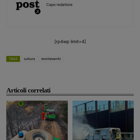
Capo redattore
[rp4wp limit=4]
TAGS
cultura
montevarchi
Articoli correlati