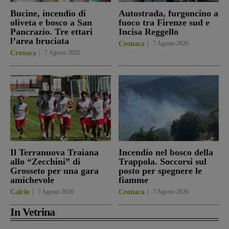
Bucine, incendio di
Autostrada, furgoncino a
oliveta e bosco a San
fuoco tra Firenze sud e
Pancrazio. Tre ettari
Incisa Reggello
l’area bruciata
Cronaca
7 Agosto 2026
Cronaca
7 Agosto 2026
Il Terranuova Traiana
Incendio nel bosco della
allo “Zecchini” di
Trappola. Soccorsi sul
Grosseto per una gara
posto per spegnere le
amichevole
fiamme
Calcio
7 Agosto 2026
Cronaca
7 Agosto 2026
In Vetrina