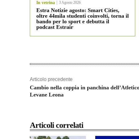
In vetrina
3 Agosto 2026
Estra Notizie agosto: Smart Cities,
oltre 44mila studenti coinvolti, torna il
bando per lo sport e debutta il
podcast Estrair
Articolo precedente
Cambio nella coppia in panchina dell’Atletic
Levane Leona
Articoli correlati