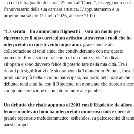
sua città il traguardo dei suoi “25 anni all’Opera”, festeggiando così
l’anniversario della sua carriera artistica. L’appuntamento è in
programma sabato 11 luglio 2026, alle ore 21.00.
“La serata – ha annunciato Righeschi – sarà un modo per
ripercorrere il mio curriculum artistico attraverso i ruoli che ho
interpretato in questi venticinque anni
, grazie anche alla
collaborazione di tanti amici che condivideranno con me questo
momento. È una sorta di racconto di una ‘mezza vita’ dedicata
all’opera e sono davvero felice di poterlo fare nella mia città. Tra i
ricordi più significativi c’è sicuramente la Turandot in Polonia, forse 
produzione più bella a cui ho partecipato, ma porto nel cuore anche il
debutto, tanti anni fa, con il Rigoletto, un momento che ricordo ancor
con grande emozione e con tato tremore alle gambe”.
Un debutto che risale appunto al 2001 con il Rigoletto: da allora 
tenore montevarchino ha interpretato numerosi ruoli
e opere del
grande repertorio melodrammatico, esibendosi su palcoscenici di tant
paesi europei.