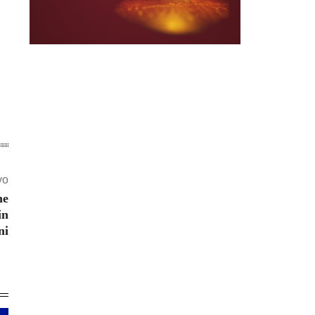
vo
ne
in
ni