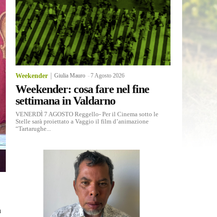
Weekender
Giulia Mauro
-
7 Agosto 2026
Weekender: cosa fare nel fine
settimana in Valdarno
VENERDÌ 7 AGOSTO Reggello- Per il Cinema sotto le
Stelle sarà proiettato a Vaggio il film d’animazione
“Tartarughe...
a