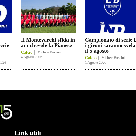
Il Montevarchi sfida in
Campionato di serie 
serie
amichevole la Pianese
i gironi saranno svela
il 5 agosto
Calcio
Michele Bossini
-
4 Agosto 2026
Calcio
Michele Bossini
-
2026
1 Agosto 2026
Link utili