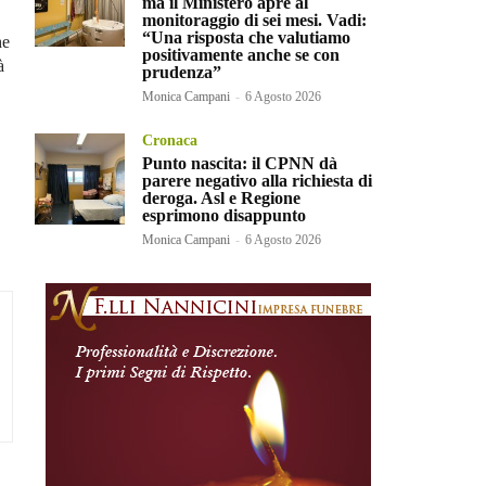
ma il Ministero apre al
monitoraggio di sei mesi. Vadi:
“Una risposta che valutiamo
he
positivamente anche se con
à
prudenza”
Monica Campani
-
6 Agosto 2026
Cronaca
Punto nascita: il CPNN dà
parere negativo alla richiesta di
deroga. Asl e Regione
esprimono disappunto
Monica Campani
-
6 Agosto 2026