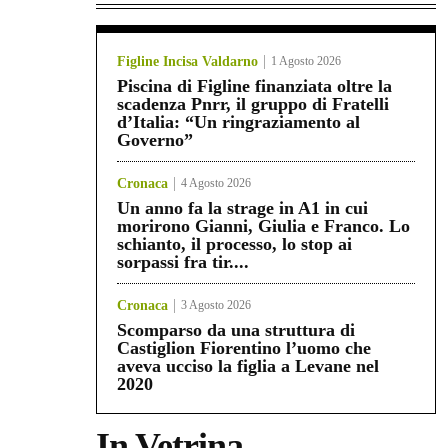
Figline Incisa Valdarno
1 Agosto 2026
Piscina di Figline finanziata oltre la
scadenza Pnrr, il gruppo di Fratelli
d’Italia: “Un ringraziamento al
Governo”
Cronaca
4 Agosto 2026
Un anno fa la strage in A1 in cui
morirono Gianni, Giulia e Franco. Lo
schianto, il processo, lo stop ai
sorpassi fra tir....
Cronaca
3 Agosto 2026
Scomparso da una struttura di
Castiglion Fiorentino l’uomo che
aveva ucciso la figlia a Levane nel
2020
In Vetrina