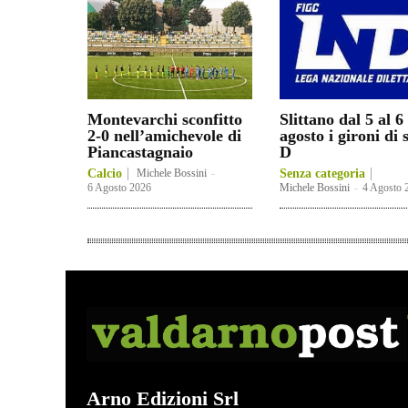
Montevarchi sconfitto
Slittano dal 5 al 6
2-0 nell’amichevole di
agosto i gironi di 
Piancastagnaio
D
Calcio
Michele Bossini
-
Senza categoria
6 Agosto 2026
Michele Bossini
-
4 Agosto 
Arno Edizioni Srl