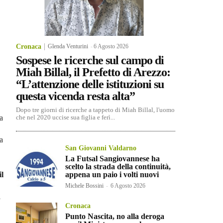
Cronaca
Glenda Venturini
-
6 Agosto 2026
Sospese le ricerche sul campo di
Miah Billal, il Prefetto di Arezzo:
“L’attenzione delle istituzioni su
questa vicenda resta alta”
Dopo tre giorni di ricerche a tappeto di Miah Billal, l'uomo
la
che nel 2020 uccise sua figlia e ferì...
a
San Giovanni Valdarno
La Futsal Sangiovannese ha
scelto la strada della continuità,
il
appena un paio i volti nuovi
Michele Bossini
-
6 Agosto 2026
i
Cronaca
Punto Nascita, no alla deroga