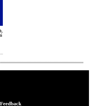
D,
ti
Feedback