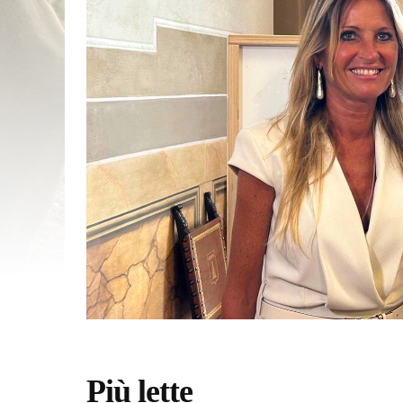
Più lette