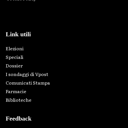
Html code here! Replace this with any non empty raw html
code and that's it.
Link utili
Elezioni
Speciali
Dossier
I sondaggi di Vpost
Comunicati Stampa
Farmacie
Biblioteche
Feedback