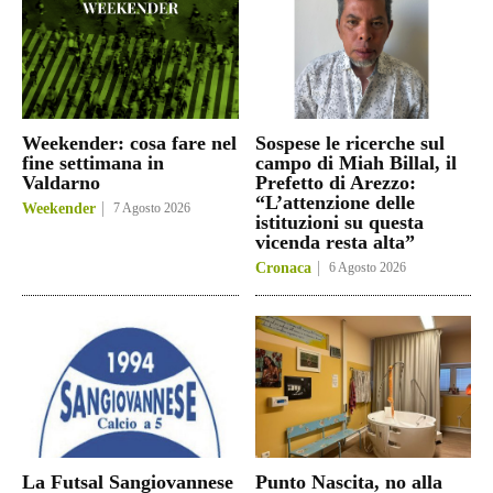
Weekender: cosa fare nel
Sospese le ricerche sul
fine settimana in
campo di Miah Billal, il
Valdarno
Prefetto di Arezzo:
“L’attenzione delle
Weekender
7 Agosto 2026
istituzioni su questa
vicenda resta alta”
Cronaca
6 Agosto 2026
La Futsal Sangiovannese
Punto Nascita, no alla