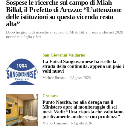
Sospese le ricerche sul campo di Miah
Billal, il Prefetto di Arezzo: “L’attenzione
delle istituzioni su questa vicenda resta
alta”
Dopo tre giorni di ricerche a tappeto di Miah Billal, l'uomo che nel 2020
uccise sua figlia e ferì...
San Giovanni Valdarno
La Futsal Sangiovannese ha scelto la
strada della continuità, appena un paio i
volti nuovi
Michele Bossini
-
6 Agosto 2026
Cronaca
Punto Nascita, no alla deroga ma il
Ministero apre al monitoraggio di sei
mesi. Vadi: “Una risposta che valutiamo
positivamente anche se con prudenza”
Monica Campani
-
6 Agosto 2026