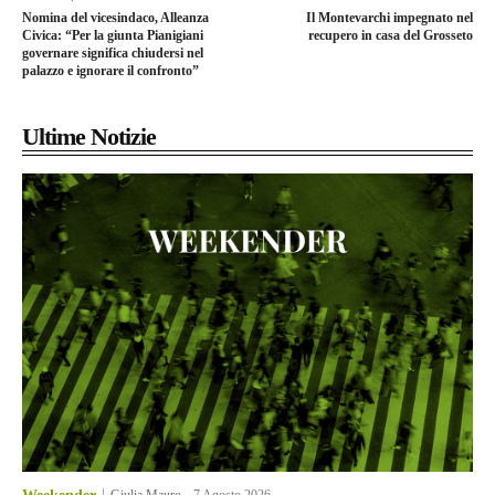
Nomina del vicesindaco, Alleanza
Il Montevarchi impegnato nel
Civica: “Per la giunta Pianigiani
recupero in casa del Grosseto
governare significa chiudersi nel
palazzo e ignorare il confronto”
Ultime Notizie
Giulia Mauro
-
7 Agosto 2026