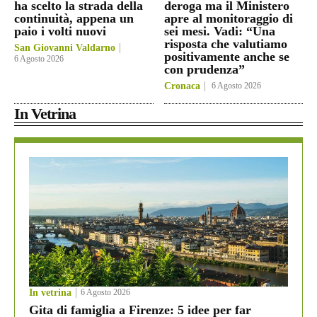
ha scelto la strada della
deroga ma il Ministero
continuità, appena un
apre al monitoraggio di
paio i volti nuovi
sei mesi. Vadi: “Una
risposta che valutiamo
San Giovanni Valdarno
positivamente anche se
6 Agosto 2026
con prudenza”
Cronaca
6 Agosto 2026
In Vetrina
In vetrina
6 Agosto 2026
Gita di famiglia a Firenze: 5 idee per far