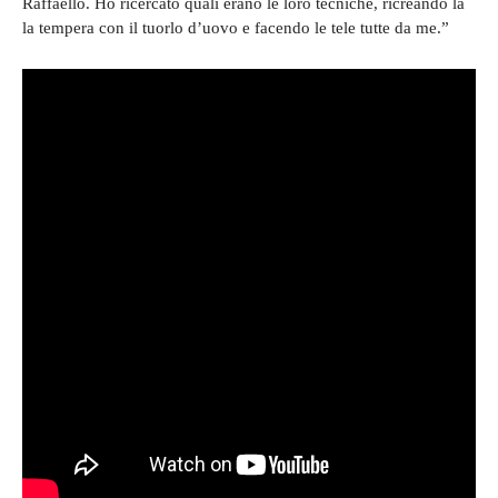
Raffaello. Ho ricercato quali erano le loro tecniche, ricreando la
la tempera con il tuorlo d’uovo e facendo le tele tutte da me.”