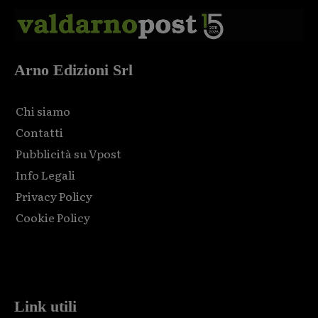
Arno Edizioni Srl
Chi siamo
Contatti
Pubblicità su Vpost
Info Legali
Privacy Policy
Cookie Policy
Html code here! Replace this with any non empty raw html
code and that's it.
Link utili