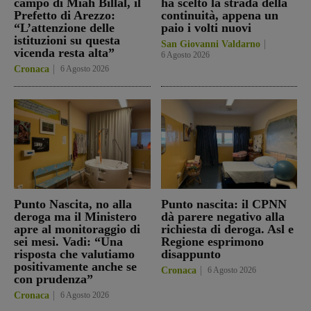
campo di Miah Billal, il
ha scelto la strada della
Prefetto di Arezzo:
continuità, appena un
“L’attenzione delle
paio i volti nuovi
istituzioni su questa
San Giovanni Valdarno
vicenda resta alta”
6 Agosto 2026
Cronaca
6 Agosto 2026
Punto Nascita, no alla
Punto nascita: il CPNN
deroga ma il Ministero
dà parere negativo alla
apre al monitoraggio di
richiesta di deroga. Asl e
sei mesi. Vadi: “Una
Regione esprimono
risposta che valutiamo
disappunto
positivamente anche se
Cronaca
6 Agosto 2026
con prudenza”
Cronaca
6 Agosto 2026