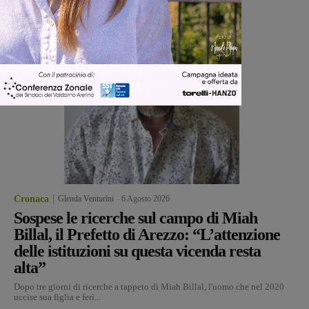
Cronaca
Glenda Venturini
-
6 Agosto 2026
Sospese le ricerche sul campo di Miah
Billal, il Prefetto di Arezzo: “L’attenzione
delle istituzioni su questa vicenda resta
alta”
Dopo tre giorni di ricerche a tappeto di Miah Billal, l'uomo che nel 2020
uccise sua figlia e ferì...