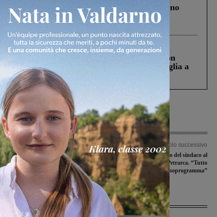
Un anno fa la strage in A1 in cui morirono
Gianni, Giulia e Franco. Lo schianto, il
processo, lo stop ai sorpassi fra tir....
Cronaca
3 Agosto 2026
Scomparso da una struttura di Castiglion
Fiorentino l’uomo che aveva ucciso la figlia a
Levane nel 2020
Articolo precedente
Articolo successivo
Per la prima del Montevarchi al “Brilli
Incisa: sopralluogo del sindaco al
Peri” c’è il Grassina
cantiere della scuola Petrarca. “Tutto
procede secondo il cronoprogramma”
Ultime Notizie