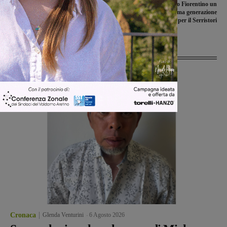
San Giovanni, incendio in un
Dal Calcit del Valdarno Fiorentino un
appartamento di via Peruzzi. Vigili del
elettrobisturi di ultima generazione
fuoco al lavoro
per il Serristori
Ultime Notizie
Cronaca
Glenda Venturini
-
6 Agosto 2026