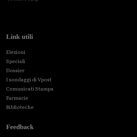
Html code here! Replace this with any non empty raw html
code and that's it.
Link utili
Elezioni
Speciali
Dossier
I sondaggi di Vpost
Comunicati Stampa
Farmacie
Biblioteche
Feedback