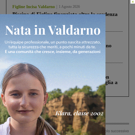
×
Figline Incisa Valdarno
1 Agosto 2026
Piscina di Figline finanziata oltre la scadenza
Pnrr, il gruppo di Fratelli d’Italia: “Un
ringraziamento al Governo”
Cronaca
4 Agosto 2026
Un anno fa la strage in A1 in cui morirono
Gianni, Giulia e Franco. Lo schianto, il
processo, lo stop ai sorpassi fra tir....
Cronaca
3 Agosto 2026
Scomparso da una struttura di Castiglion
Fiorentino l’uomo che aveva ucciso la figlia a
Levane nel 2020
Articolo precedente
Articolo successivo