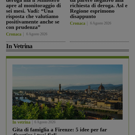
deroga ma il Ministero
dà parere negativo alla
apre al monitoraggio di
richiesta di deroga. Asl e
sei mesi. Vadi: “Una
Regione esprimono
risposta che valutiamo
disappunto
positivamente anche se
Cronaca
6 Agosto 2026
con prudenza”
Cronaca
6 Agosto 2026
In Vetrina
In vetrina
6 Agosto 2026
Gita di famiglia a Firenze: 5 idee per far