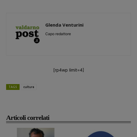
Glenda Venturini
Capo redattore
[rp4wp limit=4]
TAGS
cultura
Articoli correlati