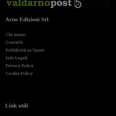
Arno Edizioni Srl
Chi siamo
Contatti
Pubblicità su Vpost
Info Legali
Privacy Policy
Cookie Policy
Html code here! Replace this with any non empty raw html
code and that's it.
Link utili