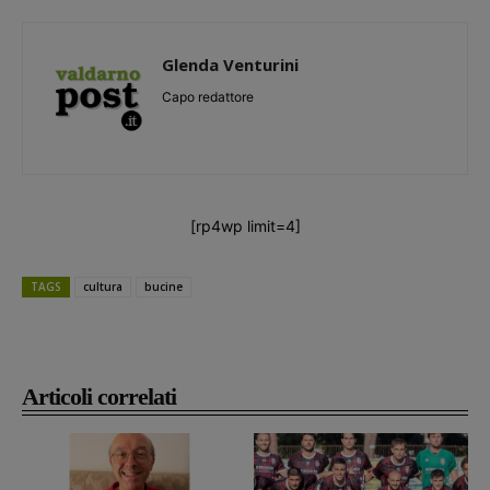
Glenda Venturini
Capo redattore
[rp4wp limit=4]
TAGS
cultura
bucine
Articoli correlati