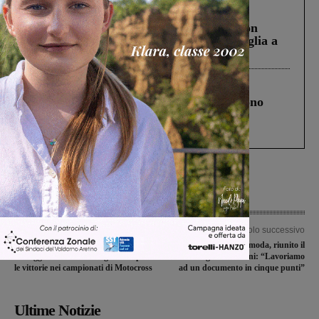
Cronaca
3 Agosto 2026
Scomparso da una struttura di Castiglion
Fiorentino l’uomo che aveva ucciso la figlia a
Levane nel 2020
Cronaca
4 Agosto 2026
Un anno fa la strage in A1 in cui morirono
Gianni, Giulia e Franco. Lo schianto, il
processo, lo stop ai sorpassi fra tir....
Articolo precedente
Articolo successivo
Riconoscimento dell’Amministrazione
Crisi del comparto moda, riunito il
di Reggello a Clarissa Tognaccini per
tavolo regionale. Giani: “Lavoriamo
le vittorie nei campionati di Motocross
ad un documento in cinque punti”
Ultime Notizie