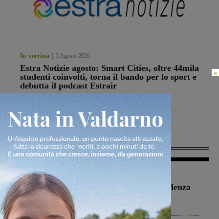
In vetrina
3 Agosto 2026
Estra Notizie agosto: Smart Cities, oltre 44mila
×
studenti coinvolti, torna il bando per lo sport e
debutta il podcast Estrair
Più lette
Figline Incisa Valdarno
1 Agosto 2026
Piscina di Figline finanziata oltre la scadenza
Pnrr, il gruppo di Fratelli d’Italia: “Un
ringraziamento al Governo”